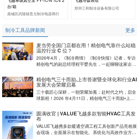
飞越单级真空泵 FY-1C-N 1L/s 2
飞越冷媒表组
台/箱
郑州三和制冷设备有限公司
鼎城区武陵镇贵元制冷电器商行
制冷工具品牌新闻
更多
麦当劳全国门店都在用！精创电气靠什么站稳
温控行业 C 位？
2026年4月，《制冷商情》《制冷快报》记者，专访
精创电气的副总经理程宇婴先生，一起聊聊这家企业
是怎么靠技术创新，把智能温控行业的玩法重新梳
理，走出不一样的路子。
精创电气三十而励.上市答谢暨全球化和行业AI
发展大会荣耀启幕
三十载匠心深耕，一朝荣耀加冕；赴时代之约，启全
球新程！2026 年4月11日，精创电气三十而励•上市
答谢暨全球化和行业AI发展大会于徐州绿地铂瑞酒店
盛大启幕。各界领导、行业领袖、全球合作伙伴、高
圆满收官 | VALUE飞越多款智能HVAC工具发
校专家、金融投资机构齐
布
VALUE飞越携多款暖通空调工程工具创新产品亮相展
会现场，全面展示在智能化、系统化与高效作业方向
的最新成果，吸引来自全球的经销商、工程商及