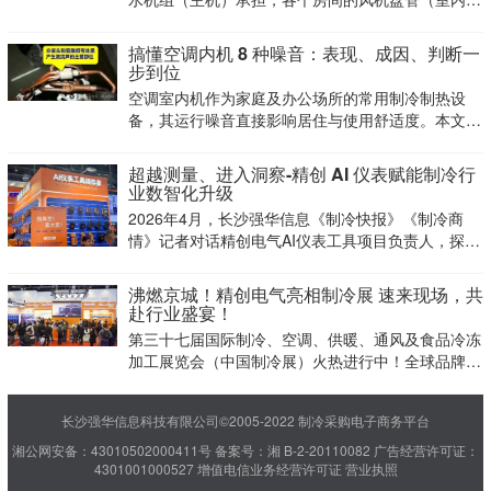
端设备）通过管道与冷热水机组相连，依靠机组提供
的冷热水循环，完成室内的供冷与供热。一套典型的
搞懂空调内机 8 种噪音：表现、成因、判断一
空调水系统，主要由三大核心部分组成：冷冻水循环
步到位
系统、冷却
空调室内机作为家庭及办公场所的常用制冷制热设
备，其运行噪音直接影响居住与使用舒适度。本文将
详细拆解室内机常见的8大类噪音，从噪音表现、产
生成因、初步识别帮你快速读懂噪音的原因。
超越测量、进入洞察-精创 AI 仪表赋能制冷行
业数智化升级
2026年4月，长沙强华信息《制冷快报》《制冷商
情》记者对话精创电气AI仪表工具项目负责人，探寻
到了答案。
沸燃京城！精创电气亮相制冷展 速来现场，共
赴行业盛宴！
第三十七届国际制冷、空调、供暖、通风及食品冷冻
加工展览会（中国制冷展）火热进行中！全球品牌云
集、专业观众爆满、新品首发不断，智慧科技、绿色
节能、冷链升级、商机对接——火热氛围拉满，精彩
长沙强华信息科技有限公司©2005-2022 制冷采购电子商务平台
只在现场!
湘公网安备：43010502000411号
备案号：湘 B-2-20110082
广告经营许可证：
4301001000527
增值电信业务经营许可证
营业执照