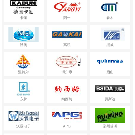
卡顿
阳一
春木
酷奥
高凯
挺威
温特尔
博尔康
启山
东牌
纳西姆
贝斯达
沃霖电子
APG
常州瑞明