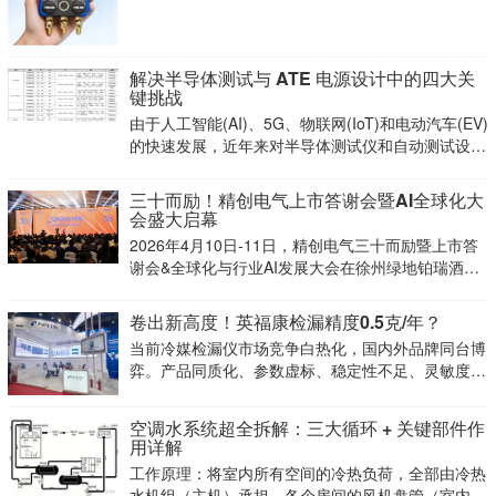
HVAC技术人员驻足参观交流，展位现场人气火爆。
解决半导体测试与 ATE 电源设计中的四大关
键挑战
由于人工智能(AI)、5G、物联网(IoT)和电动汽车(EV)
的快速发展，近年来对半导体测试仪和自动测试设备
(ATE)的需求持续增长。这些行业的芯片越来越复
杂，因此需要更强大、更精确的ATE来进行测试。在
三十而励！精创电气上市答谢会暨AI全球化大
设计半导体测试设备的
会盛大启幕
2026年4月10日-11日，精创电气三十而励暨上市答
谢会&全球化与行业AI发展大会在徐州绿地铂瑞酒店
隆重举行。本次盛会以三十周年积淀与上市成功为契
机，汇聚全球合作伙伴、行业领袖、专家学者与金融
卷出新高度！英福康检漏精度0.5克/年？
界人士，共话全球化发展蓝图，共探AI与产业融合
当前冷媒检漏仪市场竞争白热化，国内外品牌同台博
弈。产品同质化、参数虚标、稳定性不足、灵敏度偏
低等行业痛点凸显。
空调水系统超全拆解：三大循环 + 关键部件作
用详解
工作原理：将室内所有空间的冷热负荷，全部由冷热
水机组（主机）承担，各个房间的风机盘管（室内末