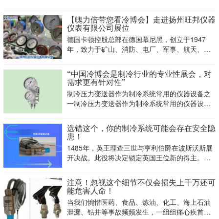
Pro作为全新一代立式空调
【魄力倍带您看冷博会】走进扬州旺邦仪器
仪表有限公司展位
德国卡顿控股总部在德国慕尼黑，创立于1947
年，致力于矿山、消防、电厂、军事、航天、海
事、石油、化工、天然气工业类、机械等配套产
品的生产与开发，全球销售网络遍及12个国家及
“中国冷博会是制冷行业的专业性展会，对
地区。
需求更有针对性”
制冷压力变送器作为制冷系统常用的仪器设备之
一制冷压力变送器作为制冷系统常用的仪器设备
之一，在测量制冷剂压力（如压缩机吸、排气压
力）、大气压、水压力起到至关重要的作用，其
选错这个，你的制冷系统可能会存在安全隐
能否正常工作影响着制冷系统的正常运行。
患！
1485年，英王理查三世与亨利伯爵在波斯沃斯展
开决战。此役将决定锁定英国王位新的得主。为
国王备战马的马夫却因少钉一根掌钉导致国王在
战斗中“马失前蹄”痛失王位。 历史长河里，众多
注意！忽视这个细节不仅会损失上千万还可
诸如此类“以小失大”的失败案例，无疑不是在提醒
能危害人命！
后人“工欲善
当我们惋惜医药、食品、炼油、化工、海上石油
泄漏、钻井等事故频频发生，一组组痛心疾首的