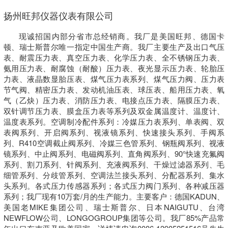
扬州旺邦仪器仪表有限公司
现诚招国内部分省市总经销商。我厂是美国旺邦、德国卡
顿、瑞士斯普尔唯一指定中国生产商。我厂主要生产及出口气压
表、耐震压力表、真空压力表、化学压力表、全不锈钢压力表、
氨用压力表、耐腐蚀（耐酸）压力表、夜光显示压力表、轮胎压
力表、液晶数显胎压表、煤气压力表系列、煤气压力阀、压力表
节气阀、精密压力表、发动机油压表、球压表、船用压力表、氧
气（乙炔）压力表、消防压力表、电接点压力表、隔膜压力表、
双针调节压力表、膜盒压力表等系列及双金属温度计、温度计、
温度表系列。空调制冷配件系列：冷媒压力表系列、单表阀、双
表阀系列、开启阀系列、视液镜系列、快速接头系列、手阀系
列、R410空调截止阀系列、冷媒三色管系列、钢瓶阀系列、视液
镜系列、中止阀系列、电磁阀系列、直角阀系列、90°快速充氟阀
系列、割刀系列、针阀系列、充液阀系列、干燥过滤器系列、毛
细管系列、分歧管系列、空调法兰接头系列、分配器系列、集水
头系列。各式压力传感器系列；各式压力阀门系列、各种减压器
系列；我厂现有10万套/月的生产能力。主要客户：德国KADUN、
美国老MIKE集团公司、瑞士斯普尔、日本NAIGUTU、台湾
NEWFLOW公司、LONGOGROUP集团等公司。我厂85%产品常