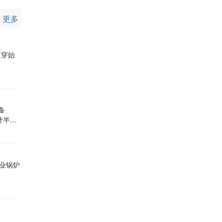
更多
贯穿始
备
计半导