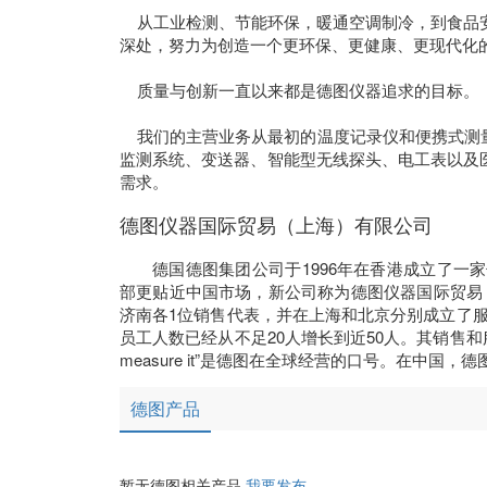
    从工业检测、节能环保，暖通空调制冷，到食品安全，生命科学，这20多年间，德图的产品与解决方案走进中国各行各业的
深处，努力为创造一个更环保、更健康、更现代化的
    质量与创新一直以来都是德图仪器追求的目标。

    我们的主营业务从最初的温度记录仪和便携式测量仪，到如今的烟气分析仪、红外热像仪、室内环境多功能测量仪、温湿度
监测系统、变送器、智能型无线探头、电工表以及
需求。
德图仪器国际贸易（上海）有限公司
德国德图集团公司于1996年在香港成立了一
部更贴近中国市场，新公司称为德图仪器国际贸易
济南各1位销售代表，并在上海和北京分别成立了服
员工人数已经从不足20人增长到近50人。其销售
measure it”是德图在全球经营的口号。在中
德图产品
暂无德图相关产品
我要发布