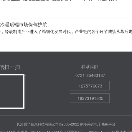
为冷暖后端市场保驾护航
争，冷暖制造产业进入了精细化发展时代，产业链的各个环节陆续从幕后
信扫一扫
联系我们
0731-85463187
1275776073
18273191825
长沙强华信息科技有限公司©2005-2022 制冷采购电子商务平台
000411号
备案号：湘 B-2-20110082
广告经营许可证：4301001000527
增值电信