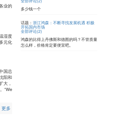
全部评论(
2
)
多少钱一个
话题：
浙江鸿森：不断寻找发展机遇 积极
开拓国内市场
全部评论(
2
)
鸿森的比得上丹佛斯和德图的吗？不管质量
多元化
怎么样，价格肯定要便宜吧。
中国总
沈阳和
扩大，
“We
更多