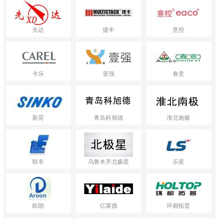
先达
捷丰
意控
卡乐
壹强
春意
新晃
青岛科旭德
淮北南极
联丰
乌鲁木齐北极星
乐星
欧朗
亿莱德
环都拓普