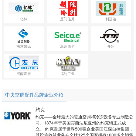
亿林
厦门佳升
利进达
南京盛氏
温州西卡
开乐
河南宏辰
福利工业
中央空调配件品牌企业介绍
约克
约克——全球最大的暖通空调和冷冻设备专业制造公
司。1874年于美国宾西法尼亚州的约克镇正式成
立。 约克隶属于世界500强企业美国江森自控集团，
其设施效益业务在全球125个国家拥有1000多个销售