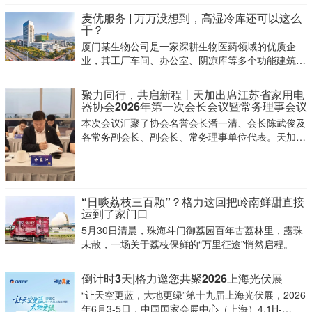
麦优服务 | 万万没想到，高湿冷库还可以这么
干？
厦门某生物公司是一家深耕生物医药领域的优质企
业，其工厂车间、办公室、阴凉库等多个功能建筑均
选用了麦克维尔作为其合作商，双方建立了紧密的合
作。
聚力同行，共启新程丨天加出席江苏省家用电
器协会2026年第一次会长会议暨常务理事会议
本次会议汇聚了协会名誉会长潘一清、会长陈武俊及
各常务副会长、副会长、常务理事单位代表。天加环
境总裁兼CEO齐家冲作为常务副会长单位代表参会，
全程参与行业发展研讨，积极为江苏家电行业高质量
发展建言献策。
“日啖荔枝三百颗”？格力这回把岭南鲜甜直接
运到了家门口
5月30日清晨，珠海斗门御荔园百年古荔林里，露珠
未散，一场关于荔枝保鲜的“万里征途”悄然启程。
倒计时3天|格力邀您共聚2026上海光伏展
“让天空更蓝，大地更绿”第十九届上海光伏展，2026
年6月3-5日，中国国家会展中心（上海）4.1H-