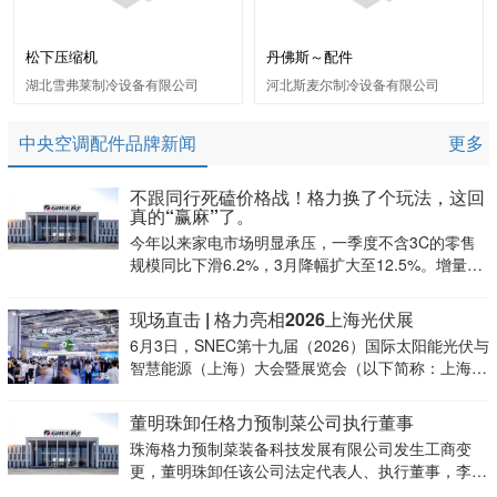
松下压缩机
丹佛斯～配件
湖北雪弗莱制冷设备有限公司
河北斯麦尔制冷设备有限公司
中央空调配件品牌新闻
更多
不跟同行死磕价格战！格力换了个玩法，这回
真的“赢麻”了。
今年以来家电市场明显承压，一季度不含3C的零售
规模同比下滑6.2%，3月降幅扩大至12.5%。增量见
顶、存量“内卷”，单一爆品打天下的时代结束，企业
急需在不确定的环境中拉高韧性。
现场直击 | 格力亮相2026上海光伏展
6月3日，SNEC第十九届（2026）国际太阳能光伏与
智慧能源（上海）大会暨展览会（以下简称：上海光
伏展）在上海国家会展中心启幕。格力本次以“让天
空更蓝大地更绿”为主题，携零碳园区解决方案、格
董明珠卸任格力预制菜公司执行董事
力钛电池、关键核心零部件等多款重磅亮相，为全球
珠海格力预制菜装备科技发展有限公司发生工商变
更，董明珠卸任该公司法定代表人、执行董事，李德
权接任法定代表人并担任执行公司事务的董事。