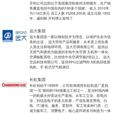
开利公司总部位于美国康涅狄格州法明顿市，生产销
售覆盖包括中国在内的180多个国家。 收入 2010年
为114亿美元 员工人数 约208,200名 成立日期 1902
年，威利斯·开利博士发明了
远大集团
远大集团是一家以独创技术为理念、以保护生命为信
条的企业， 远大所有产品和服务，从本质上优化着
人类生活和地球环境。 远大空调有限公司，提供以
天然气和废热为能源的非电中央空调 主机和一体化
空调输配系统，比传统中央空调节能2倍以上。 远大
空品科技有限公司，提供99%过滤PM2.5的热回收新
风机、手 机式空气检测仪
长虹集团
长虹创始于1958年，公司前身国营长虹机器厂是我
国“一五”期间的156项重点工程之一，是当时国内唯
一的机载火控雷达生产基地。从军工立业、彩电兴
业，到信息电子的多元拓展，产业拓展至黑电、白
电、IT/通讯、服务、零部件、军工等多种门类，已
成为集军工、消费电子、核心器件研发与制造为一体