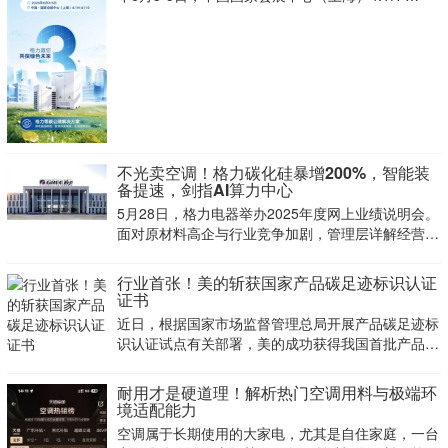
A110，倒计时3天！
不光卖空调！格力碳化硅暴增200%，智能装
备提速，剑指AI算力中心
5月28日，格力电器举办2025年度网上业绩说明会。
面对原材料高企与行业竞争加剧，管理层详解经营策
略。
行业首张！美的斩获国家产品碳足迹标识认证
证书
近日，根据国家市场监督管理总局开展产品碳足迹标
识认证试点有关部署，美的成功获得我国首批产品碳
足迹标识认证证书，成为家电行业唯一获此国家级碳
标识认证的企业。这一里程碑式成果，标志着美的在
耐用才是硬道理！解析热门空调用料与极端环
推动家电产业低碳转型、构建碳足迹管理体系方面再
境适配能力
次获得权威
空调属于长期使用的大家电，尤其是自住家庭，一台