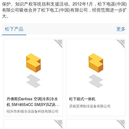
保护、知识产权等统括和支援活动。2012年1月，松下电器(中国)
有限公司吸收合并了松下电工(中国)有限公司，经营范围进一步扩
大。
松下产品
更多
丹佛斯|Danfoss 空调|冷库|冷水
松下箱式一体机
机 SM185S4CC SM|SY|SZ涡旋
济南昊博制冷设备有限公司
压缩机
绍兴市剡领冷冻设备科技有限公司