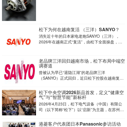
美株式会社（MinebeaMitsumi），双方计划于5
月13日签署正式转让协议。
松下为何在越南复活 （三洋）SANYO？
消失近十年的日本家电老炮SANYO（三洋），
2026年在越南正式“复活”，由松下全面操盘，首
发聚焦空调品类，瞬间引爆东南亚家电圈。
老品牌三洋回归越南市场，松下布局中端空
调赛道
曾被认为早已“退隐江湖”的老品牌三洋
（SANYO）正式回归，近日松下控股在越南复活
该品牌，首推当地刚需的空调产品，这也是三洋
品牌约十年来的首次正式复活。
松下中央空调2026新品首发，定义“健康空
气”与“智慧节能”新标杆
2026年4月23日，松下电气设备（中国）有限公
司（以下简称“松下”）以“启新”为主题，在苏州举
办了盛大的松下中央空调2026年合作伙伴大会。
大会邀请松下中央空调经销商伙伴共聚一堂，以
港菱客户代表团日本Panasonic参访活动
同心聚力之势共话行业未来，打造了一场兼具技