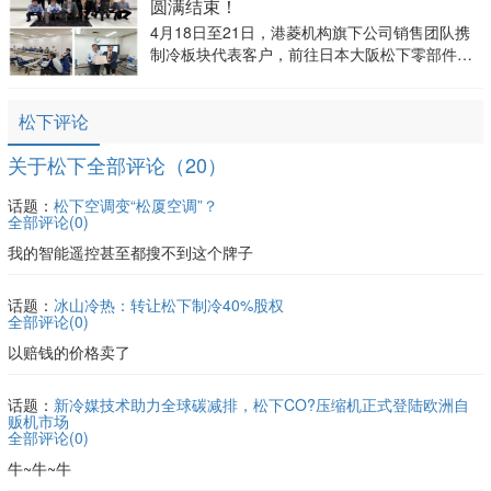
圆满结束！
术深度与市场价
4月18日至21日，港菱机构旗下公司销售团队携
制冷板块代表客户，前往日本大阪松下零部件事
业部（Panasonic HCDBD）开展参观交流活动。
事业部长千葉唯史，全球营业部长藤田雄树亲自
松下评论
接待，为本次交流活动拉开序幕。
关于松下全部评论（20）
话题：
松下空调变“松厦空调”？
全部评论(
0
)
我的智能遥控甚至都搜不到这个牌子
话题：
冰山冷热：转让松下制冷40%股权
全部评论(
0
)
以赔钱的价格卖了
话题：
新冷媒技术助力全球碳减排，松下CO?压缩机正式登陆欧洲自
贩机市场
全部评论(
0
)
牛~牛~牛