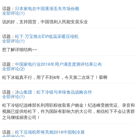
话题：
日本家电在中国逐渐丢失市场份额
全部评论(
1
)
说的好，支持国货，中国强则人民能安居乐业
话题：
松下·万宝推出EVI低温采暖压缩机
全部评论(
1
)
想了解详细结构~~
话题：
中国家电行业2016年用户满意度测评结果公布
全部评论(
2
)
松下冰箱真不行，用了不到4年，今天第二次坏了！晕啊
话题：
冰山集团：松下冷链与本味食品战略合作
全部评论(
1
)
松下冷链纪连峰部长利用职权收取客户贿金！纪连峰受贿凭证、录音和
视频已提供给松下，作为国际有影响力的大公司，相信松下不会让害群
之马继续祸害公司！
话题：
松下压缩机即将亮相2016中国制冷展
全部评论(
2
)