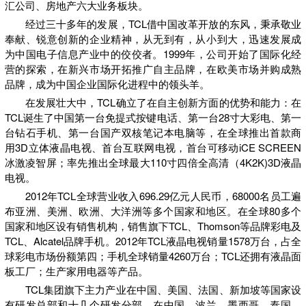
汇公司、房地产六大业务板块。
经过三十多年的发展，TCL借中国改革开放的东风，秉承敬业
奉献、锐意创新的企业精神，从无到有，从小到大，迅速发展成
为中国电子信息产业中的佼佼者。1999年，公司开始了国际化经
营的探索，在新兴市场开拓推广自主品牌，在欧美市场并购成熟
品牌，成为中国企业国际化进程中的领头羊。
在发展壮大中，TCL确立了在自主创新方面的优势和能力：在
TCL诞生了中国第一台免提式按键电话、第一台28寸大彩电、第一
台钻石手机、第一台国产双核笔记本电脑等，在全球推出首款商
用3D立体液晶电视、首台互联网电视，首台可移动iCE SCREEN
冰激凌智屏；率先推出全球最大110寸四倍全高清（4K2K)3D液晶
电视。
2012年TCL全球营业收入696.29亿元人民币，68000名员工遍
布亚洲、美洲、欧洲、大洋洲等多个国家和地区。在全球80多个
国家和地区设有销售机构，销售旗下TCL、Thomson等品牌彩电及
TCL、Alcatel品牌手机。2012年TCL液晶电视销量1578万台，占全
球彩电市场份额第四；手机全球销量4260万台；TCL还拥有液晶面
板工厂；生产家用电器等产品。
TCL集团旗下主力产业在中国、美国、法国、新加坡等国家设
有研发总部和十几个研发分部。在中国、波兰、墨西哥、泰国、