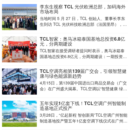
李东生视察 TCL 光伏欧洲总部，加码海外
市场布局
当地时间 5 月 27 日，TCL 创始人、董事长李东
生到访 TCL 光伏科技欧洲总部（法国里昂），调
研欧洲光伏业务并与当地团队交流。
TCL智家：奥马冰箱泰国基地总投资6.8亿
元，分两期建设
TCL智家在接受调研者提问时表示，奥马冰箱泰
国基地总投资6.8亿元，分两期建设：一期投资
0.8亿元，建设30万台冷柜产线，已于2026年初
投产；二期投资6亿元
TCL空调亮相第139届广交会，引领智慧健
康与绿色能源新趋势
4月15日，第139届中国进出口商品交易会（广交
会）在广州盛大揭幕。TCL空调以“智慧健康 绿色
未来”为主题，携多款创新产品，以及环境绿色能
源与健康空气场景解决方案亮相，集中展示其在
五年实现1亿套下线！TCL空调广州智能制
AI智慧空气管理、绿色能源生态及商用多联系统
造基地正式投产
领域的最新技术
3月28日，“亿起新程 智创新局”TCL空调广州智能
制造基地投产暨五年1亿套空调下线仪式在广州南
沙举行。TCL空调广州智能制造基地以全球领先