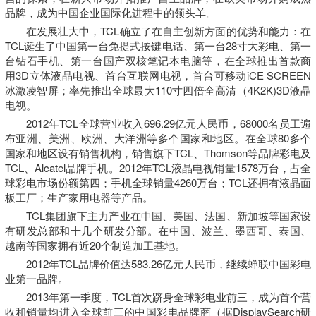
品牌，成为中国企业国际化进程中的领头羊。
在发展壮大中，TCL确立了在自主创新方面的优势和能力：在
TCL诞生了中国第一台免提式按键电话、第一台28寸大彩电、第一
台钻石手机、第一台国产双核笔记本电脑等，在全球推出首款商
用3D立体液晶电视、首台互联网电视，首台可移动iCE SCREEN
冰激凌智屏；率先推出全球最大110寸四倍全高清（4K2K)3D液晶
电视。
2012年TCL全球营业收入696.29亿元人民币，68000名员工遍
布亚洲、美洲、欧洲、大洋洲等多个国家和地区。在全球80多个
国家和地区设有销售机构，销售旗下TCL、Thomson等品牌彩电及
TCL、Alcatel品牌手机。2012年TCL液晶电视销量1578万台，占全
球彩电市场份额第四；手机全球销量4260万台；TCL还拥有液晶面
板工厂；生产家用电器等产品。
TCL集团旗下主力产业在中国、美国、法国、新加坡等国家设
有研发总部和十几个研发分部。在中国、波兰、墨西哥、泰国、
越南等国家拥有近20个制造加工基地。
2012年TCL品牌价值达583.26亿元人民币，继续蝉联中国彩电
业第一品牌。
2013年第一季度，TCL首次跻身全球彩电业前三，成为首个营
收和销量均进入全球前三的中国彩电品牌商（据DisplaySearch研