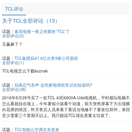
的AI智造能力、零碳运营理念和全场景智慧生
TCL评论
态，成为粤港澳大湾区先进制造业的新名片。
关于TCL全部评论（13）
话题：
索尼电视一夜之间要姓“TCL”了
全部评论(
0
)
又赢麻了？
话题：
TCL集团拟47.6亿出售9家公司股权
全部评论(
1
)
TCL电视怎么下载koznak
话题：
别再忍气吞声 这些家电维权常识你知道吗?
全部评论(
38
)
2016年8月28号买了一款TCL 43E6800A-Uds电视机，平时都玩电脑不
怎么看就挂在墙上，今年暑假小孩看个动漫，前天突然屏幕下方出现横
向花屏的情况，昨天售后人员来看了看说当地修不了要发往郑州，来回
至少需要三个星期天以上。我只能说TCL现在质量太垃圾了。
话题：
TCL智能云空调京东首发