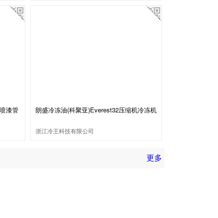
 喷漆管
朗盛冷冻油(科聚亚)Everest32压缩机冷冻机
油
浙江冷王科技有限公司
更多