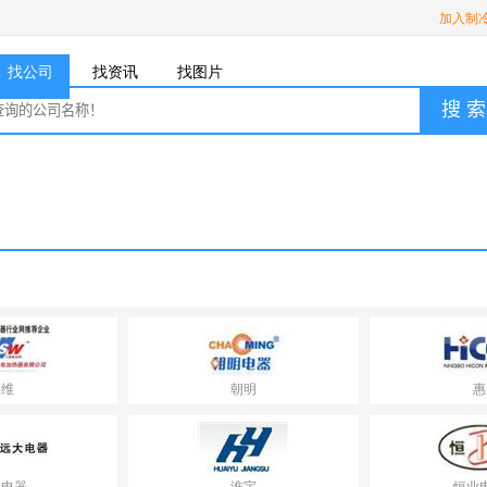
加入制
找公司
找资讯
找图片
搜 索
三维
朝明
惠
大电器
淮宇
恒业