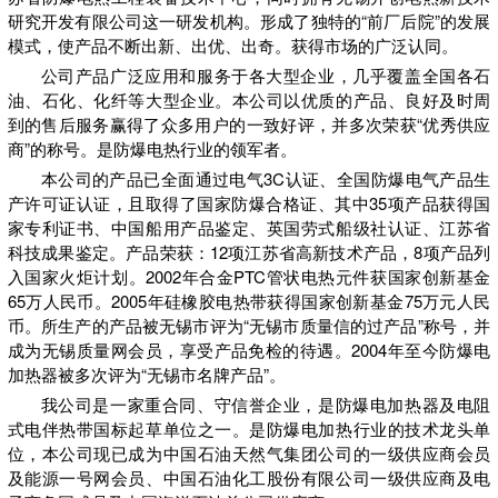
研究开发有限公司这一研发机构。形成了独特的“前厂后院”的发展
模式，使产品不断出新、出优、出奇。获得市场的广泛认同。
公司产品广泛应用和服务于各大型企业，几乎覆盖全国各石
油、石化、化纤等大型企业。本公司以优质的产品、良好及时周
到的售后服务赢得了众多用户的一致好评，并多次荣获“优秀供应
商”的称号。是防爆电热行业的领军者。
本公司的产品已全面通过电气3C认证、全国防爆电气产品生
产许可证认证，且取得了国家防爆合格证、其中35项产品获得国
家专利证书、中国船用产品鉴定、英国劳式船级社认证、江苏省
科技成果鉴定。产品荣获：12项江苏省高新技术产品，8项产品列
入国家火炬计划。2002年合金PTC管状电热元件获国家创新基金
65万人民币。2005年硅橡胶电热带获得国家创新基金75万元人民
币。所生产的产品被无锡市评为“无锡市质量信的过产品”称号，并
成为无锡质量网会员，享受产品免检的待遇。2004年至今防爆电
加热器被多次评为“无锡市名牌产品”。
我公司是一家重合同、守信誉企业，是防爆电加热器及电阻
式电伴热带国标起草单位之一。是防爆电加热行业的技术龙头单
位，本公司现已成为中国石油天然气集团公司的一级供应商会员
及能源一号网会员、中国石油化工股份有限公司一级供应商及电