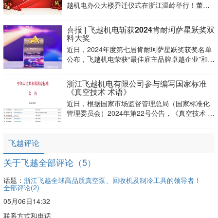
越机电办公大楼乔迁仪式在浙江温岭举行！董事
长蒋友荣携公司团队共同见证这一璀璨时刻！
喜报 | 飞越机电斩获2024肯耐珂萨星跃奖双
料大奖
近日，2024年度第七届肯耐珂萨星跃奖获奖名单
公布，飞越机电荣获“最佳雇主品牌卓越企业”和
“企业文化最佳实践”两项大奖
浙江飞越机电有限公司参与编写国家标准
《真空技术 术语》
近日，根据国家市场监督管理总局（国家标准化
管理委员会）2024年第22号公告，《真空技术 术
语》（GB/T 3163-2024）于9月29日正式发布实
施。
飞越评论
关于飞越全部评论（5）
话题：
浙江飞越全球高品质真空泵、回收机及制冷工具的领导者！
全部评论(
2
)
05月06日14:32
联系方式和电话