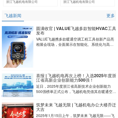
浙江飞越机电有限公司
浙江飞越机电有限公司
飞越新闻
更多
圆满收官 | VALUE飞越多款智能HVAC工具
发布
VALUE飞越携多款暖通空调工程工具创新产品亮
相展会现场，全面展示在智能化、系统化与高效
作业方向的最新成果，吸引来自全球的经销商、
工程商及HVAC技术人员驻足参观交流，展位现场
人气火爆。
喜报 | 飞越机电再次上榜！入选2025年度浙
江省高新企业创新能力500强！
近日，2025年度浙江省高新技术企业创新能力
500强榜单正式公布，飞越机电凭借其在暖通空调
工程工具及真空技术领域的卓越创新能力和突出
市场表现，继2024年后再次荣耀上榜。
筑梦未来 飞越无限 | 飞越机电办公大楼乔迁
大吉
2025年1月15日上午，筑梦未来 飞越无限——飞