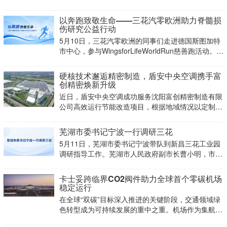
用前景的制冷剂之一。然而，当用于房间供暖时，较
高的回水温度导致跨临界CO2热泵系统的节流损失
以奔跑致敬生命——三花汽零欧洲助力脊髓损
大、能效偏低，制约了其推广应用。机械过冷技术是
伤研究公益行动
提
5月10日，三花汽零欧洲的同事们走进德国斯图加特
市中心，参与WingsforLifeWorldRun慈善跑活动。这
不是一场普通的城市奔跑，而是一项具有全球影响力
的同步公益行动：在同一时刻，来自世界各地的跑者
硬核技术邂逅精密制造，盾安中央空调携手富
从全球150多个官方赛点同
创精密焕新升级
近日，盾安中央空调成功服务沈阳富创精密制造有限
公司高效运行节能改造项目，根据地域情况以定制化
空气环境解决方案，助力企业绿色低碳升级。
芜湖市委书记宁波一行调研三花
5月11日，芜湖市委书记宁波带队到新昌三花工业园
调研指导工作。芜湖市人民政府副市长曹小明，市政
协副主席、市投资促进中心主任潘枫，芜湖高新区党
工委书记、管委会主任，弋江区委书记李新宇等各级
卡士妥跨临界CO2阀件助力全球首个零碳机场
领导陪同调研。三花智控总裁王大勇等公司领导接待
稳定运行
并座谈交
在全球“双碳”目标深入推进的关键阶段，交通领域绿
色转型成为可持续发展的重中之重。机场作为集航空
运营、旅客服务、设施保障等多重高能耗场景于一体