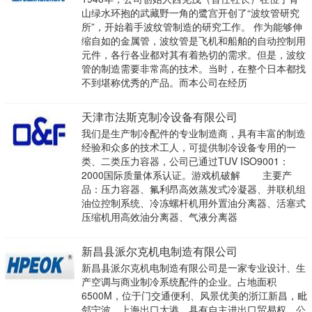
山绿水环抱的武藏野一角的鹭宫开创了“波纹管研究
所”，开始着手波纹管制造的研究工作。 作为能够伸
缩自如的金属管，波纹管是飞机和船舶的自动控制用
元件，各行各业都对其有着热切的需求。但是，波纹
管的制造需要非常高的技术。当时，在整个日本都找
不到堪称优秀的产品。而本公司在经历
天津市法斯克制冷设备有限公司
我们是生产制冷配件的专业制造商，具有丰富的制造
经验和众多的技术工人，可提供制冷设备专用的一
类、二类压力容器，公司已通过TUV ISO9001：
2000国际质量体系认证。游戏机破解 主要产
品：压力容器、氟利昂高效蒸发式冷凝器、并联机组
油位控制系统、冷冻螺杆机用外置油分离器、活塞式
压缩机用高效油分离器、气液分离器
新昌县派尔克机电制造有限公司
新昌县派尔克机电制造有限公司是一家专业设计、生
产空调与商业制冷系统配件的企业。占地面积
6500M，位于门交通便利、风景优美的浙江新昌，毗
邻宁波、上海出口大港，具有自主进出口贸易权。公