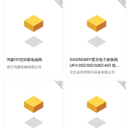
鸿森HV型卸载电磁阀
SAGINOMIY鹭宫电子膨胀阀
UKV/25D/30D/328D/40D 线圈
浙江鸿森机械有限公司
A170 制冷空调专用
北京金强华制冷设备有限公司