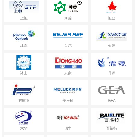
上恒
河菱
恒业
江森
百尔
金陵
冰山
东豪
霜源
东露阳
美乐柯
GEA
大华
顶牛
百福特