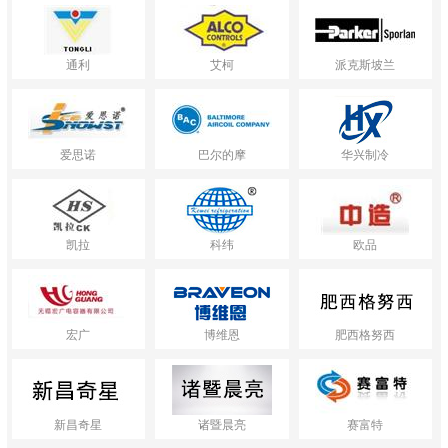
通利
艾柯
派克斯坡兰
爱思诺
巴尔的摩
华兴制冷
凯拉
科纬
欧品
宏广
博维恩
肥西格努西
新昌奇星
诸暨晨亮
赛富特