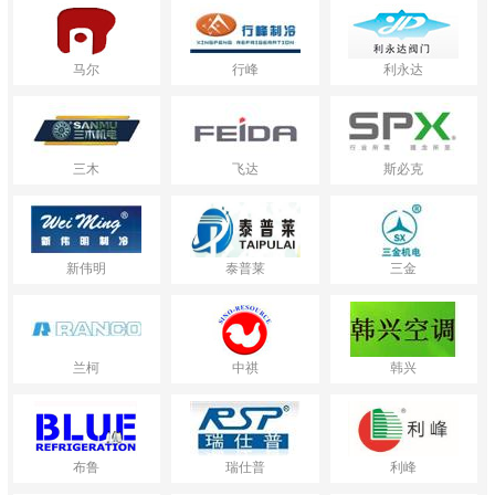
马尔
行峰
利永达
三木
飞达
斯必克
新伟明
泰普莱
三金
兰柯
中祺
韩兴
布鲁
瑞仕普
利峰