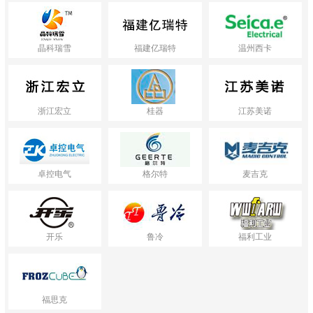
晶科瑞雪
福建亿瑞特
温州西卡
浙江宏立
桂器
江苏美诺
卓控电气
格尔特
麦吉克
开乐
鲁冷
福利工业
福思克