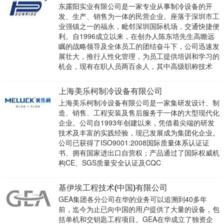
东露阳实业有限公司是一家专业从事制冷设备的开
发、生产、销售为一体的民营企业。座落于深圳市工
业强镇之一的福永，毗邻深圳国际机场，交通快捷便
利。自1996成立以来，在创办人陈东培先生高瞻远
瞩的战略领导及全体员工的团结奋斗下，公司迅速发
展壮大，推行人性化管理，为员工提供培训和学习的
机会，现有在职人员两百余人，其中高级职称技术
上海美乐柯制冷设备有限公司
上海美乐柯制冷设备有限公司是一家集研发设计、制
造、销售、工程安装及售后服务于一体的大型现代化
企业。公司自1993年创建以来，凭借着尖端的研发
技术及丰富的实践经验，现已发展成为集团化企业。
公司已获得了ISO9001:2008国际质量体系认证证
书、拥有国家进出口自营权；产品通过了国际权威机
构CE、SGS质量安全认证及CQC
基伊埃工程技术(中国)有限公司
GEA集团各分公司在华的业务可以追溯到40多年
前，迄今为止已向中国的用户提供了大量的设备，包
括单机和交钥匙工程项目。GEA在华成立了独资企