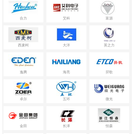
合力
艾科
富源
西麦柯
大洋
英之力
逸腾
海亮
羿歌
卓尔
五环
微光
金田
长泽
恒森