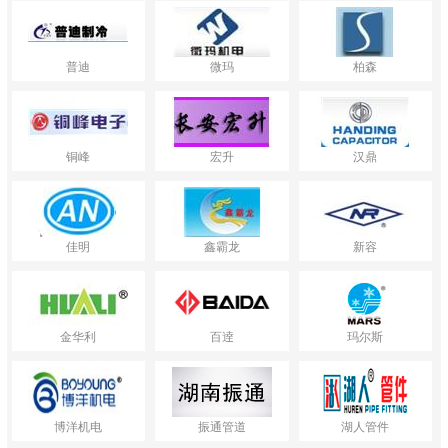
普迪
微玛
柏森
铜峰
宏升
汉鼎
佳明
鑫霸龙
新容
金华利
百逹
玛尔斯
博洋机电
振通管道
湖人管件