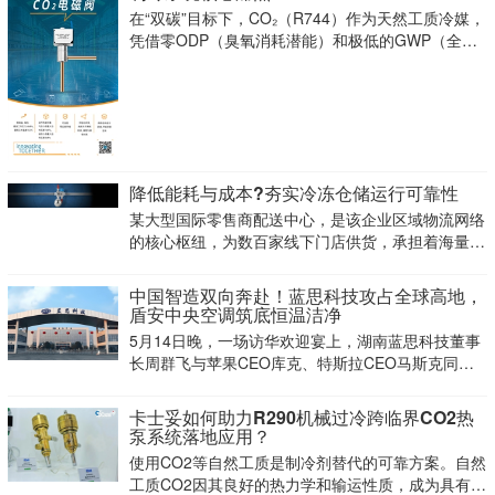
在“双碳”目标下，CO₂（R744）作为天然工质冷媒，
凭借零ODP（臭氧消耗潜能）和极低的GWP（全球
变暖潜能），正迅速占领商超冷链与工业制冷高地。
降低能耗与成本?夯实冷冻仓储运行可靠性
某大型国际零售商配送中心，是该企业区域物流网络
的核心枢纽，为数百家线下门店供货，承担着海量冷
冻货品的中转调度。长期以来，配送中心制冷系统能
耗很高，设备运行的可靠性与能效，是保障商品冷冻
中国智造双向奔赴！蓝思科技攻占全球高地，
仓储状态的关键。该企业管理团队一直主动寻求优化
盾安中央空调筑底恒温洁净
改造方案，
5月14日晚，一场访华欢迎宴上，湖南蓝思科技董事
长周群飞与苹果CEO库克、特斯拉CEO马斯克同席
就坐。这一画面迅速刷屏——它不仅彰显了中国本土
供应链企业的全球话语权，更印证了“中国智造”正站
卡士妥如何助力R290机械过冷跨临界CO2热
在世界舞台中央
泵系统落地应用？
使用CO2等自然工质是制冷剂替代的可靠方案。自然
工质CO2因其良好的热力学和输运性质，成为具有应