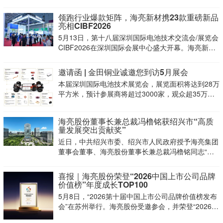
管、管件、铜水管及健康水系统配套解决方案亮相
领跑行业爆款矩阵，海亮新材携23款重磅新品
亮相CIBF2026
5月13日，第十八届深圳国际电池技术交流会/展览会
CIBF2026在深圳国际会展中心盛大开幕。海亮新材
携自主研发的“超级铜箔”等23款新品惊艳登场，标志
着海亮率先打通铜箔产业化闭环，引发众多头部电池
邀请函 | 金田铜业诚邀您到访5月展会
厂商及行业专家的高度关注与密集咨询！
本届深圳国际电池技术展览会，展览面积将达到28万
平方米，预计参展商将超过3000家，观众超35万。
集中展示电池材料、设备、电芯制造、Pack技术、
回收再利用等全产业链行业顶尖企业。诚邀您莅临金
海亮股份董事长兼总裁冯橹铭获绍兴市“高质
田铜业展台，交流高精密铜排、3D折弯排、高精密
量发展突出贡献奖”
异
近日，中共绍兴市委、绍兴市人民政府授予海亮集团
董事会董事、海亮股份董事长兼总裁冯橹铭同志“高
质量发展突出贡献奖”，表彰其在推动企业数智转
型、深耕先进制造业及践行社会责任等方面为区域经
喜报｜海亮股份荣登“2026中国上市公司品牌
济发展作出的突出贡献！
价值榜”年度成长TOP100
5月8日，“2026第十届中国上市公司品牌价值榜发布
会”在苏州举行。海亮股份受邀参会，并荣登“2026中
国上市公司品牌价值榜——年度成长榜TOP100”，标