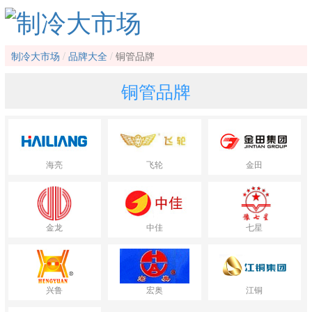
制冷大市场
品牌大全
铜管品牌
铜管品牌
海亮
飞轮
金田
金龙
中佳
七星
兴鲁
宏奥
江铜