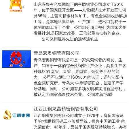
山东兴鲁有色集团旗下的亨圆铜业公司成立于2010
年，位于国家级开发区——东营经济技术开发区淮河
路85号，主营高精铜材深加工、有色金属回收拆解加
工等，是本地区集科研、生产加工、进出口贸易于一
体的铜加工骨干企业，公司部分项目被列为国家火炬
发展计划,是国家发改委、工信部重点扶持的企业。
公司采用世界先进的连铸连轧生
青岛宏奥铜管有限公司
青岛宏奥铜管有限公司是一家集紫铜管的研发、生
产、销售于一体的综合性铜管生产企业，具备生产各
种规格的 盘管、直管、异型管、铜锭等产品的能
力。 公司不仅通过了ISO9001的认证，还与沈阳有
色金属研究所、青岛大 学等强强联合，创建了产学
研基地。同时，公司拥有多项发明和实用新型专利，
被认定为国家高新技术企业。 公司本着“和谐
江西江铜龙昌精密铜管有限公司
江西铜业集团有限公司成立于1979年，肩负国家赋
予的“摆脱我国铜工业落后面貌，振兴中国铜工业”的
光荣使命。43年来，受益于国家经济持续增长，亦有