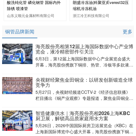
酸洗钝化管 磷化钢管 国标内外
朗盛冷冻油(科聚亚)Everest32压
除锈 喷漆管
缩机冷冻机油
山东义顺元金属材料有限公司
浙江冷王科技有限公司
铜管品牌新闻
更多
海亮股份亮相第12届上海国际数据中心产业博
览会，液冷精密部件引关注
6月3日，第12届上海国际数据中心产业展览会盛大
开幕，海亮股份携旗下铜排、热管、冷板等多款液冷
系统精密加工核心部件亮相。
央视财经聚焦金田铜业：以研发创新锻造全球
竞争力
5月27日，央视财经频道CCTV-2《经济信息联播》
栏目播出《铜产业观察》专题报道，聚焦金田铜业在
铜价走高与终端市场竞争加剧的双重压力下，通过专
注研发带动产品迭代创新，不断提升核心竞争力。
智造健康供水｜海亮股份亮相2026上海KBC
厨卫展，解锁高品质家庭用水方案
5月26日，2026中国国际厨房卫浴展览会（KBC）在
上海新国际博览中心盛大开幕，海亮股份携旗下铜