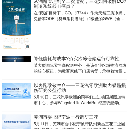
从油路管理到全工况适配，三花如何破解CO?
制冷系统核心痛点？
在“双碳”目标下，CO₂（R744）作为天然工质冷媒，
凭借零ODP（臭氧消耗潜能）和极低的GWP（全球
变暖潜能），正迅速占领商超冷链与工业制冷高地。
降低能耗与成本?夯实冷冻仓储运行可靠性
某大型国际零售商配送中心，是该企业区域物流网络
的核心枢纽，为数百家线下门店供货，承担着海量冷
冻货品的中转调度。长期以来，配送中心制冷系统能
耗很高，设备运行的可靠性与能效，是保障商品冷冻
以奔跑致敬生命——三花汽零欧洲助力脊髓损
仓储状态的关键。该企业管理团队一直主动寻求优化
伤研究公益行动
改造方案，
5月10日，三花汽零欧洲的同事们走进德国斯图加特
市中心，参与WingsforLifeWorldRun慈善跑活动。这
不是一场普通的城市奔跑，而是一项具有全球影响力
的同步公益行动：在同一时刻，来自世界各地的跑者
芜湖市委书记宁波一行调研三花
从全球150多个官方赛点同
5月11日，芜湖市委书记宁波带队到新昌三花工业园