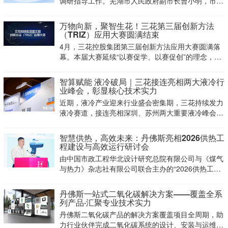
调研指导工作。芜湖市人民政府副市长曹小明，市政
协副主席、市投资促进中心主任潘枫，芜湖高新区党
工委书记、管委会主任，弋江区委书记李新宇等各级
万物向新，聚智生花！三花第三届创新方法
领导陪同调研。三花智控总裁王大勇等公司领导接待
（TRIZ）应用大赛圆满结束
并座谈交
4月，三花控股集团第三届创新方法应用大赛圆满落
幕。本届大赛延续“以赛促学、以赛促创”的理念，进
一步点燃了全集团的技术创新热情，营造了浓厚的创
新氛围。
智算赋能 液冷破局｜三花接连亮相两大液冷行
业峰会，彰显核心技术实力
近期，液冷产业迎来行业盛会密集期，三花持续发力
液冷赛道，接连亮相深圳、苏州两大重要液冷峰会，
全方位展示液冷核心技术与配套方案，积极对接行业
需求，传递稳步布局液冷领域、深耕技术创新的坚定
智慧供热，高效未来：丹佛斯亮相2026供热工
决心。
程建设与高效运行研讨会
由中国市政工程华北设计研究总院有限公司与《煤气
与热力》杂志社有限公司联合主办的“2026供热工程
建设与高效运行研讨会(第12届)”于4月21日至24日在
浙江嘉兴举办。丹佛斯与行业伙伴共聚，围绕区域能
丹佛斯一站式二氧化碳解决方案——覆盖全系
源智慧解决方案展开交流，共同探索“双碳”目
列产品·汇聚专业技术实力
丹佛斯二氧化碳产品的解决方案覆盖项目全周期，助
力行业伙伴完成二氧化碳系统的设计、安装与运维，