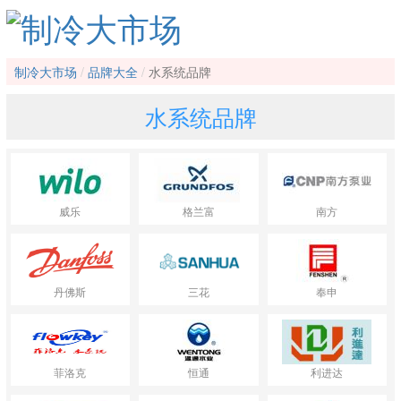
制冷大市场
品牌大全
水系统品牌
水系统品牌
威乐
格兰富
南方
丹佛斯
三花
奉申
菲洛克
恒通
利进达