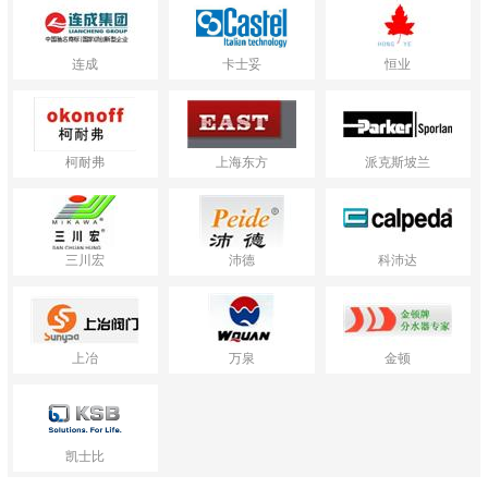
连成
卡士妥
恒业
柯耐弗
上海东方
派克斯坡兰
三川宏
沛德
科沛达
上冶
万泉
金顿
凯士比