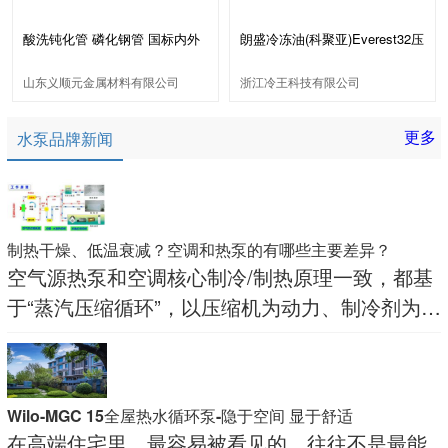
酸洗钝化管 磷化钢管 国标内外
朗盛冷冻油(科聚亚)Everest32压
除锈 喷漆管
缩机冷冻机油
山东义顺元金属材料有限公司
浙江冷王科技有限公司
更多
水泵品牌新闻
制热干燥、低温衰减？空调和热泵的有哪些主要差异？
空气源热泵和空调核心制冷/制热原理一致，都基
于“蒸汽压缩循环”，以压缩机为动力、制冷剂为载
体，通过“蒸发吸热—压缩升温—冷凝放热—膨胀
降压”实现热量转移，同属“蒸汽压缩制冷系统”，
热量来源多为空气源，但二者在多方面存在差
Wilo-MGC 15全屋热水循环泵-隐于空间 显于舒适
异。
在高端住宅里，最容易被看见的，往往不是最能