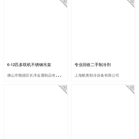
6-12匹多联机不锈钢吊架
专业回收二手制冷剂
佛
山市顺德区长泽金属制品有限公司
上海酷奥制冷设备有限公司