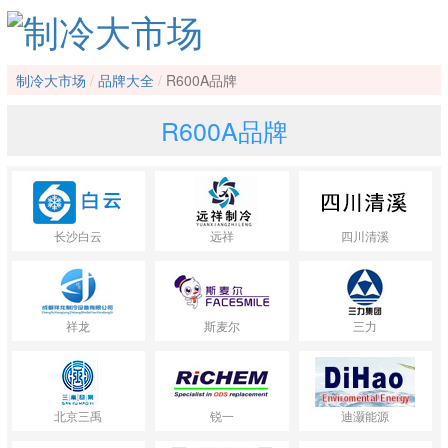
制冷大市场
品牌大全
R600A品牌
R600A品牌
长沙白云
远祥
四川清溪
祥龙
斯麦尔
三力
北京三禹
锐一
迪灏能源