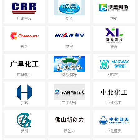
广州中冷
酷奥
博盛
科慕
华安
雄菱
广阜化工
徽冰制冷
伊雷斯
乔高
三美配件
中北化工
邦能
新创力
中化蓝天