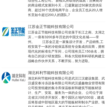
综合性工程公司。 新模式所取得的成就：浩爽制冷
的商业模式发展到今天，已凝聚超过50家优质供应
商、超过30个优质电商平台，企业员工也从20人增
长至如今超过200人的团队,7
江苏金正节能科技有限公司
江苏金正节能科技有限公司坐落于长江之南、太湖之
滨，一座有3200多年历史的中国文化名城——常
州。 江苏金正是一家集设计开发，产品销售,工
程安装于一体的冷链保温系统专业集成供应商，拥有
现代化的标准生产车间，公司现有员工150余名，拥
有自己的设计研发团队，和各大院校和科研机构建立
战略合作伙伴关系，不断开拓，努力进取。
湖北科利节能科技有限公司
湖北科利节能科技有限公司是武汉江汉建设集团、武
汉盛安泰冷冻设备有限公司和武汉盛鑫物业管理有限
公司投资组建的集冷库保温板材和建筑节能板材设
计、生产、安装、服务为一体的企业。 公司位于湖
北省汉川经济开发区，整个园区占地约330亩，建成
后将形成中部地区最大的节能板材和制冷产业群。项
目总投资5～6亿元。将在五年内打造“六厂一