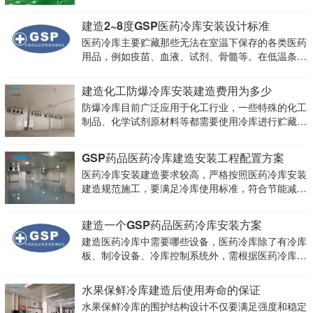
地133平米，冷库共分2间，一间0~5度甲类防爆库房
（一楼防爆冷藏库），防爆等级BT4，冷库面积50
建造2~8度GSP医药冷库安装设计标准
㎡，净高2.5m；一间2~8度冷藏库（三
医药冷库主要贮藏那些无法在室温下保存的各类医药
用品，例如疫苗、血液、试剂、骨髓等。在低温条件
下存储各类药品，既能保证其药效不流失，也能延长
药品的保质期，目前医用冷库被广泛用于医药、药
建造化工防爆冷库安装建造费用为多少
房、血库和药品生产厂家中。
防爆冷库目前广泛应用于化工行业，一些特殊的化工
制品、化学试剂原材料等都需要使用冷库进行贮藏，
由于其在冷库贮藏中可能会产生某些气体，从而影响
冷库的安全性，必须建造防爆冷库，对冷库内的制冷
GSP药品医药冷库建造安装工程配置方案
设备及配件、材料等都需要有防爆等级要求。
医药冷库安装建造要求较高，严格按照医药冷库安装
建造规范施工，要满足冷库使用标准，符合节能减排
条件，能通过冷库GSP验收。 医药冷库首先保障24
小时正常运行，要确保，药品，医药，疫苗，试剂，
建造一个GSP药品医药冷库安装方案
血浆温度控制可靠，医疗行业产品价值和温度要求较
建造医药冷库中需要哪些设备，医药冷库除了有冷库
高，
板、制冷设备、冷库控制系统外，需根据医药冷库的
用途用户添加，常见的医药冷库类型有：药品库、疫
苗库、血浆冷库、低温保湿冷库、保温库等，医药冷
水果保鲜冷库建造后使用寿命的保证
库是医药冷链物流的一部分，冷库应配备医药冷藏箱
水果保鲜冷库的围护结构设计不仅要满足强度和稳定
等设备。