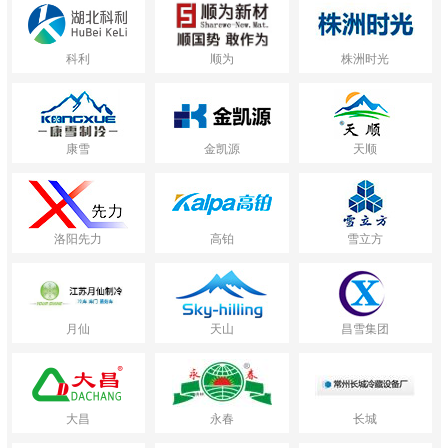
科利
顺为
株洲时光
康雪
金凯源
天顺
洛阳先力
高铂
雪立方
月仙
天山
昌雪集团
大昌
永春
长城