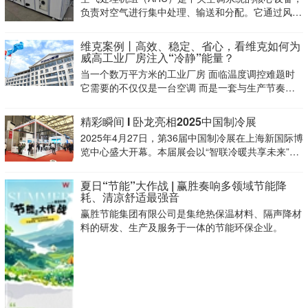
却
负责对空气进行集中处理、输送和分配。它通过风机
将室外新风和室内回风混合后，经过过滤、加热、冷
却、加湿、除湿等处理过程，达到设定温湿度要求，
维克案例丨高效、稳定、省心，看维克如何为
再通过风管系统送入各个空调区域。
威高工业厂房注入“冷静”能量？
当一个数万平方米的工业厂房 面临温度调控难题时
它需要的不仅仅是一台空调 而是一套与生产节奏同
频 与能效目标对齐的智能“呼吸系统”
精彩瞬间 I 卧龙亮相2025中国制冷展
2025年4月27日，第36届中国制冷展在上海新国际博
览中心盛大开幕。本届展会以“智联冷暖共享未来”为
主题，吸引了来自全球32个国家和地区的近1200家
企业
夏日“节能”大作战 | 赢胜奏响多领域节能降
耗、清凉舒适最强音
赢胜节能集团有限公司是集绝热保温材料、隔声降材
料的研发、生产及服务于一体的节能环保企业。