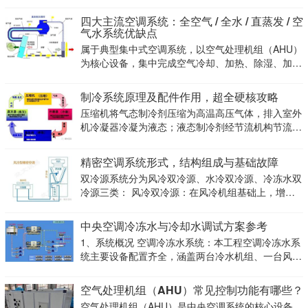
湿、过滤等全套处理工序。处理后的空气通过风管管
网输送至室内各区域，同时可借助回风管道实现室内
四大主流空调系统：全空气 / 全水 / 直蒸发 / 空
空气循环复用。系统可做成基础单风管送风形式，也
气水系统优缺点
可增设再热
属于典型集中式空调系统，以空气处理机组（AHU）
为核心设备，集中完成空气冷却、加热、除湿、加
湿、过滤等全套处理工序。处理后的空气通过风管管
网输送至室内各区域，同时可借助回风管道实现室内
制冷系统原理及配件作用，超全硬核攻略
空气循环复用。系统可做成基础单风管送风形式，也
压缩机将气态制冷剂压缩为高温高压气体，排入室外
可增设再热
机冷凝器冷凝为液态；液态制冷剂经节流机构节流降
压后，进入蒸发器吸收空气中热量汽化，变为气态制
冷剂，再回流至压缩机继续压缩，如此循环实现制
精密空调系统形式，结构组成与基础故障
冷。制热时通过四通阀切换，使制冷剂在冷凝器与蒸
双冷源系统分为风冷双冷源、水冷双冷源、冷冻水双
发器中的流动
冷源三类： 风冷双冷源：在风冷机组基础上，增加
一套独立冷冻水盘管系统； 水冷双冷源：在水冷机
组基础上，增加一套独立冷冻水盘管系统； 冷冻水
中央空调冷冻水与冷却水调试方案参考
双冷源：配置两套相互独立的冷冻水盘管系统。
1、系统概况 空调冷冻水系统：本工程空调冷冻水系
统主要设备配置齐全，涵盖两台冷水机组、一台风冷
热泵机组、六台冷冻水循环泵、自动补水定压排气装
置，以及分布于各功能区的AHU空调机组。 冷却水
空气处理机组（AHU）常见控制功能有哪些？
系统：冷却水系统主要设备包含两台冷却塔和三台冷
空气处理机组（AHU）是中央空调系统的核心设备，