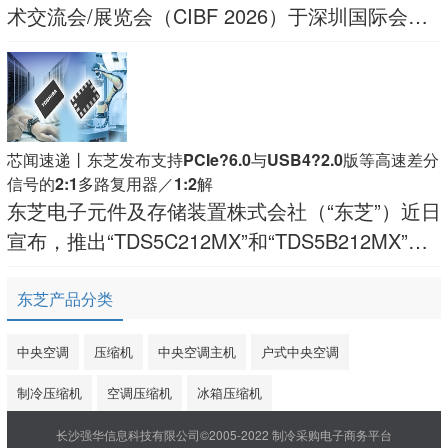
术交流会/展览会（CIBF 2026）于深圳国际会展
中心举行。东芝（中国）有限公司作为连续三年
参展的电池企业，携东芝SCiB™钛酸锂（LTO）
电池及钛酸锂24V电池包系列产品重
芯闻速递丨东芝发布支持PCIe?6.0与USB4?2.0版等高速差分
信号的2:1多路复用器／1:2解
东芝电子元件及存储装置株式会社（“东芝”）近日
宣布，推出“TDS5C212MX”和“TDS5B212MX”两
款2:1多路复用（Mux）／1:2解复用（De Mux）
开关，支持PCIe®6.0[1]、USB4®2.0版[2
东芝产品分类
中央空调
压缩机
中央空调主机
户式中央空调
制冷压缩机
空调压缩机
冰箱压缩机
长沙强华信息科技有限公司©2005-2022 制冷采购电子商务平台