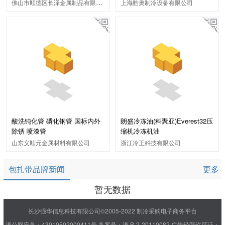
佛山市顺德区长泽金属制品有限公司
上海酷奥制冷设备有限公司
酸洗钝化管 磷化钢管 国标内外
朗盛冷冻油(科聚亚)Everest32压
除锈 喷漆管
缩机冷冻机油
山东义顺元金属材料有限公司
浙江冷王科技有限公司
包扎带品牌新闻
更多
暂无数据
长沙强华信息科技有限公司©2005-2022 制冷采购电子商务平台
湘公网安备：43010502000411号
备案号：湘 B-2-20110082
广告经营许可证：