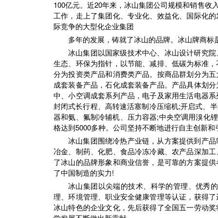
100亿元。近20年来，冰山集团公司规模和销售
工作，走上了集团化、专业化、效益化、国际化的
际竞争的大型化企业集团
多年的发展，铸就了冰山的品牌。冰山牌商标
冰山集团以国家级技术中心、冰山设计研究院
生态、环保为指针，以节能、减排、低碳为标准，
分为投资类产品和消费类产品。按商品群划分为五
成套装备产品，石化成套装备产品。产品具体划分
中、小空调成套系列产品，电子及家用生活电器系
封闭式长行程、高转速活塞制冷压缩机;开启式、半
器和氨、氟制冷辅机、压力容器;中央空调用溴化锂
格达到5000多种。公司坚持不断地进行自主创新和
冰山集团围绕冷热产业链，从方案提供到产品
冶金、制药、化肥、食品冷冻冷藏、农产品深加工
了冰山的品牌形象和商业信誉，是可靠的方案提供
了中国制造的实力!
冰山集团以尖端的技术、科学的管理、优秀
理、环境管理、职业安全健康管理等认证，获得了
冰山特色的企业文化，先后获得了全国五一劳动奖
学发展不断做出新贡献。