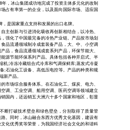
08年，冰山集团成功地完成了投资主体多元化的改制
市场占有率第一的企业，以及面向国际市场、适应国
牌，是国家重点支持和发展的出口名牌。
，自主创新与引进消化吸收再创新相结合，以冷热、
品，强化了中国最完备的冷热产业链。产品按市场划
，食品流通领域制冷成套装备产品，大、中、小空调
列产品，食品流通领域成套系列产品，环保节能大、
型能源节能环保系列产品。具体包括各种开启式、半
缩机;冷冻冷藏组合式冷库和气调保鲜库;蒸发式冷凝
设备;石油化工设备、高低压电控等。产品的种类和规
高端新产品。
善的市场综合服务体系。在石油化工、煤炭、电力、
用空调、工业空调、船用空调、医药空调等领域建立
畅销国内，还远销五大洲六十多个国家和地区，彰显
不断打破技术壁垒和绿色壁垒，分别取得了质量管
道路。同时，冰山融合东西方优秀文化基因，建设有
业文化优秀奖等荣誉，为我国经济社会文化的和谐科