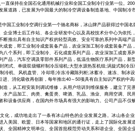
收入一直保持在全国石化通用机械行业和全国工业制冷行业第一位。20
发展道路，已发展为中国最大的制冷空调设备制造基地、中国制冷
是中国工业制冷空调行业第一个驰名商标，冰山牌产品获得过中国名
、企业博士后工作站、各企业研发中心以及高校技术分中心为依托
不断推出具有自主知识产权的轻型高效、安全可靠的系列中高端产
大成套，即工业制冷成套装备产品，农业深加工制冷成套装备产品
为八个系列，即工业制冷、石化成套系列产品，农业深加工成套系
列产品，汽车空调及零部件系列产品，低温生物医疗系列产品，新
封闭式、单级双级螺杆制冷压缩机;大型水源热泵机组;涡旋式制冷压
制冷机、风机盘管、冷却塔;冷冻冷藏陈列柜;冰蓄冷、速冻、制冰
引进、消化吸收再创新，每年推出40～50项具有自主知识产权的中
制造，从工程安装到调试维修，从用户培训到维保服务，建立了完
、水产品加工、肉类、禽蛋类、啤酒、乳品、渔业、商用空调、民
者和设备供应商，在国内外市场具有强大的影响力。公司产品不仅
的文化，成功地走出了一条有冰山特色的企业发展之路。冰山各企业
进入美国、欧盟、日本等国家和地区的通行证，走上了国际化发展
状、全国精神文明单位、全国首批模范劳动关系和谐企业、全国企