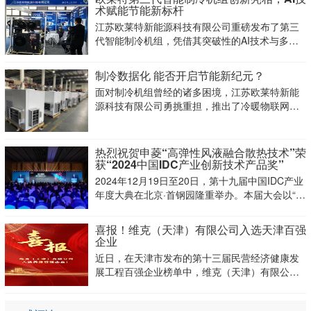
术赋能节能新标杆
江苏欧莱特新能源科技有限公司重磅发布了第三
代智能制冷机组，凭借其突破性的AI技术与多元
创新功能，成为展会焦点，吸引了众多观众驻足
体验。
制冷数据化 能否开启节能新纪元？
面对制冷机组曾经的诸多困境，江苏欧莱特新能
源科技有限公司勇挑重担，推出了冷暖物联网智
能套机，为行业带来全新的制冷数据化解决方
案，让制冷机组和冷库运行迈入精准、节能的新
阶段。
热烈祝贺申菱“高弹性风液融合散热技术”荣
获“2024中国IDC产业创新技术产品奖”
2024年12月19日至20日，第十九届中国IDC产业
年度大典在北京·首钢园隆重举办。本届大会以“多
元重构，算力跃迁——迎变算力新十年”为主题
喜报！维克（天津）有限公司入选天津百强
企业
近日，在天津市发布的第十三届民营经济健康发
展工程百强企业榜单中，维克（天津）有限公司
凭借其在制冷空调行业的卓越表现和对绿色发展
的坚定承诺，成功入选“战略性新兴产业100强工