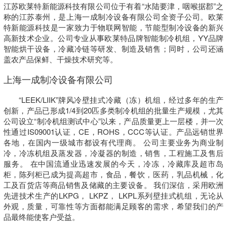
江苏欧莱特新能源科技有限公司位于有着“水陆要津，咽喉据郡”之
称的江苏泰州，是上海一成制冷设备有限公司全资子公司。欧莱
特新能源科技是一家致力于物联网智能，节能型制冷设备的新兴
高新技术企业。公司专业从事欧莱特品牌智能制冷机组，YY品牌
智能烘干设备，冷藏冷链等研发、制造及销售；同时，公司还涵
盖农产品保鲜、干燥技术研究等。
上海一成制冷设备有限公司
“LEEK/LIIK”牌风冷壁挂式冷藏（冻）机组，经过多年的生产
创新，产品已形成1/4到20匹多类制冷机组的批量生产规模，尤其
公司设立“制冷机组测试中心”以来，产品质量更上一层楼，并一次
性通过IS09001认证，CE，ROHS，CCC等认证。产品远销世界
各地，在国内一级城市都设有代理商。 公司主要业务为商业制
冷，冷冻机组及蒸发器，冷凝器的制造，销售，工程施工及售后
服务。 在中国流通业迅速发展的今天，冷冻，冷藏库及超市岛
柜，陈列柜已成为提高超市，食品，餐饮，医药，乳品机械，化
工及百货店等商品销售及储藏的主要设备。 我们深信，采用欧洲
先进技术生产的LKPG， LKPZ， LKPL系列壁挂式机组，无论从
外观，质量，可靠性等方面都能满足顾客的需求，希望我们的产
品最终能使客户受益。