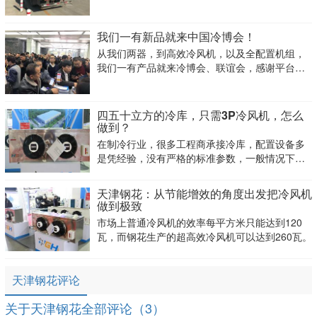
这家企业就是天津钢花制冷技术有限公司，总经
理袁如涛表示，“公司销售、交付、现金流、开复
工等方方面面都受到疫情影响，但由于产品质量
我们一有新品就来中国冷博会！
可靠，服务周到，
从我们两器，到高效冷风机，以及全配置机组，
我们一有产品就来冷博会、联谊会，感谢平台的
支持，让更多专业观众选择我们。
四五十立方的冷库，只需3P冷风机，怎么
做到？
在制冷行业，很多工程商承接冷库，配置设备多
是凭经验，没有严格的标准参数，一般情况下，
这样操作没有太大问题。 然而，有些厂家为
了把成本降下来，偷工减料，降低工艺标准，从
天津钢花：从节能增效的角度出发把冷风机
而导致像冷风机等产品存在很多问题。 这时
做到极致
候，工程商如果
市场上普通冷风机的效率每平方米只能达到120
瓦，而钢花生产的超高效冷风机可以达到260瓦。
天津钢花评论
关于天津钢花全部评论（3）