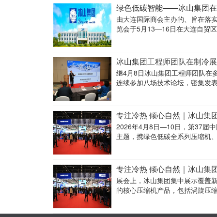
绿色低碳智能——冰山集团在
由大连国际商会主办的、旨在落实
览会于5月13—16日在大连自贸
参观者高度关注。
冰山集团工程师团队在制冷展
继4月8日冰山集团工程师团队在
连续参加八场技术论坛，密集发
为行业热议的焦点，工程师们的
专注冷热 倾心自然｜冰山集
2026年4月8日—10日，第3
主题，携绿色低碳全系列压缩机、
产品推介交流活动。冰山工程
专注冷热 倾心自然｜冰山集
展会上，冰山集团集中展示覆盖
的核心压缩机产品，包括涡旋压
子压缩机等全系列阵容。