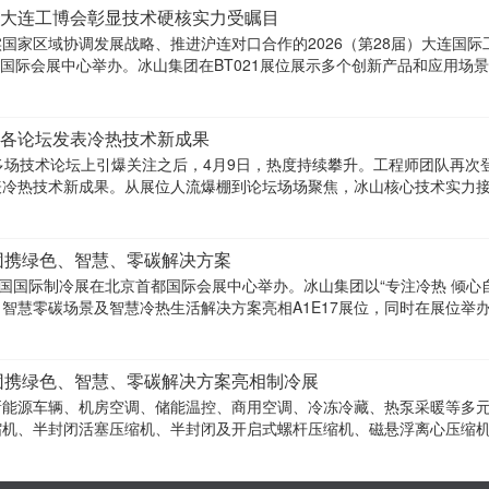
大连工博会彰显技术硬核实力受瞩目
国家区域协调发展战略、推进沪连对口合作的2026（第28届）大连国际
区国际会展中心举办。冰山集团在BT021展位展示多个创新产品和应用场
各论坛发表冷热技术新成果
多场技术论坛上引爆关注之后，4月9日，热度持续攀升。工程师团队再次
表冷热技术新成果。从展位人流爆棚到论坛场场聚焦，冰山核心技术实力
交流内容赢得
团携绿色、智慧、零碳解决方案
7届中国国际制冷展在北京首都国际会展中心举办。冰山集团以“专注冷热 倾心
智慧零碳场景及智慧冷热生活解决方案亮相A1E17展位，同时在展位举
团携绿色、智慧、零碳解决方案亮相制冷展
新能源车辆、机房空调、储能温控、商用空调、冷冻冷藏、热泵采暖等多
缩机、半封闭活塞压缩机、半封闭及开启式螺杆压缩机、磁悬浮离心压缩