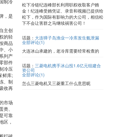
国制冷
松下冷链纪连峰部长利用职权收取客户贿
金！纪连峰受贿凭证、录音和视频已提供给
牌，是
松下，作为国际有影响力的大公司，相信松
下不会让害群之马继续祸害公司！
自主创
权的轻
话题：
大连獐子岛渔业一冷库发生氨泄漏
全部评论(
1
)
按商品
中、小
大连冰山承建的，老冷库需要经常检查的
系列产
零部件
话题：
三菱电机携手冰山投1.6亿元组建合
制冷压
资公司
全部评论(
1
)
鲜库;
冻、制
怎么三菱电机又三菱重工什么意思昵
吸收再
的市场
蛋类、
是可靠
地区，
断打破