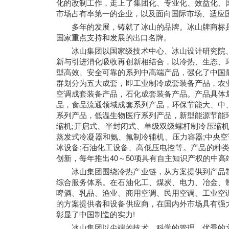
化的改制工作，走上了集团化、专业化、效益化、
市场占有率第一的企业，以及面向国际市场、适应
多年的发展，铸就了冰山的品牌。冰山牌商标
国家重点支持和发展的出口名牌。
冰山集团以国家级技术中心、冰山设计研究院
新与引进消化吸收再创新相结合，以冷热、生态、
型高效、安全可靠的系列中高端产品，强化了中国
群划分为五大成套，即工业制冷成套装备产品，农
空调成套装备产品，石化成套装备产品。产品具体
品，食品流通领域成套系列产品，环保节能大、中
系列产品，低温生物医疗系列产品，新型能源节能
缩机;开启式、半封闭式、单级双级螺杆制冷压缩机
蒸发式冷凝器和氨、氟制冷辅机、压力容器;中央空
冰设备;石油化工设备、高低压电控等。产品的种类
创新，每年推出40～50项具有自主知识产权的中高
冰山集团围绕冷热产业链，从方案提供到产品
综合服务体系。在石油化工、煤炭、电力、冶金、
啤酒、乳品、渔业、商用空调、民用空调、工业空
的方案提供者和设备供应商，在国内外市场具有强
彰显了中国制造的实力!
冰山集团以尖端的技术、科学的管理、优秀的