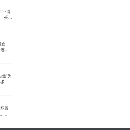
工业博
景，受到
登台，
接连成
自然”为
办多场
元场景
机、离