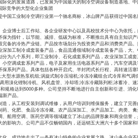
国际化的发展道路，已发展为中国最大的制冷空调设备制造基地、中
国际竞争的大型化企业集团
是中国工业制冷空调行业第一个驰名商标，冰山牌产品获得过中国名
、企业博士后工作站、各企业研发中心以及高校技术分中心为依托，
环保为指针，以节能、减排、低碳为标准，不断推出具有自主知识产
最完备的冷热产业链。产品按市场划分为投资类产品和消费类产品。
业深加工制冷成套装备产品，食品流通领域制冷成套装备产品，大、
划分为八个系列，即工业制冷、石化成套系列产品，农业深加工成套
、小空调成套系列产品，电子及家用生活电器系列产品，汽车空调及
环保系列产品。具体包括各种开启式、半封闭式长行程、高转速活塞
;大型水源热泵机组;涡旋式制冷压缩机;冷冻冷藏组合式冷库和气调保
调用溴化锂制冷机、风机盘管、冷却塔;冷冻冷藏陈列柜;冰蓄冷、速
和规格达到5000多种。公司坚持不断地进行自主创新和引进、消化
端新产品。
制造，从工程安装到调试维修，从用户培训到维保服务，建立了完善
制药、化肥、食品冷冻冷藏、农产品深加工、水产品加工、肉类、禽
调、船用空调、医药空调等领域建立了冰山的品牌形象和商业信誉，
大的影响力。公司产品不仅畅销国内，还远销五大洲六十多个国家和
文化，成功地走出了一条有冰山特色的企业发展之路。冰山各企业不