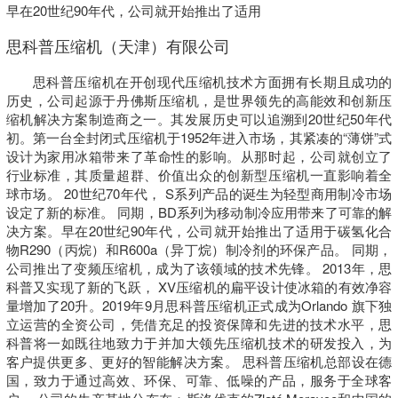
早在20世纪90年代，公司就开始推出了适用
思科普压缩机（天津）有限公司
思科普压缩机在开创现代压缩机技术方面拥有长期且成功的
历史，公司起源于丹佛斯压缩机，是世界领先的高能效和创新压
缩机解决方案制造商之一。其发展历史可以追溯到20世纪50年代
初。第一台全封闭式压缩机于1952年进入市场，其紧凑的“薄饼”式
设计为家用冰箱带来了革命性的影响。从那时起，公司就创立了
行业标准，其质量超群、价值出众的创新型压缩机一直影响着全
球市场。 20世纪70年代， S系列产品的诞生为轻型商用制冷市场
设定了新的标准。 同期，BD系列为移动制冷应用带来了可靠的解
决方案。早在20世纪90年代，公司就开始推出了适用于碳氢化合
物R290（丙烷）和R600a（异丁烷）制冷剂的环保产品。 同期，
公司推出了变频压缩机，成为了该领域的技术先锋。 2013年，思
科普又实现了新的飞跃， XV压缩机的扁平设计使冰箱的有效净容
量增加了20升。2019年9月思科普压缩机正式成为Orlando 旗下独
立运营的全资公司，凭借充足的投资保障和先进的技术水平，思
科普将一如既往地致力于并加大领先压缩机技术的研发投入，为
客户提供更多、更好的智能解决方案。 思科普压缩机总部设在德
国，致力于通过高效、环保、可靠、低噪的产品，服务于全球客