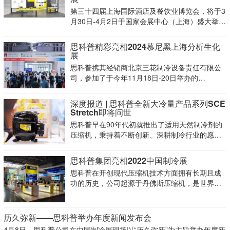
第三十四届上海国际酒店及餐饮业博览会，将于3
月30日-4月2日于国家会展中心（上海）盛大举
办。
思科普精彩亮相2024慕尼黑上海分析生化
展
思科普携其经销商北京三花制冷设备责任有限公
司，参加了于今年11月18日-20日举办的
Analytica China慕尼黑上海分析生化展。
深度报道 | 思科普全新大冷量产品系列SCE
Stretch即将问世
思科普早在90年代初就推出了适用天然制冷剂的
压缩机，秉持着不断创新、深耕制冷行业的愿景
及使命感，于近日发布了SCEStretchR290高能效
大排量压缩机产品系列。
思科普集团亮相2022中国制冷展
思科普在开创现代压缩机技术方面拥有长期且成
功的历史，公司起源于丹佛斯压缩机，是世界领
先的高能效和创新压缩机解决方案制造商之一，
主要产品应用于轻型商用和移动制冷设备。
历久弥新——思科普举办年度新闻发布会
4月8日，思科普公司在中国制冷展现场以“历久弥新”为主题举办年度新