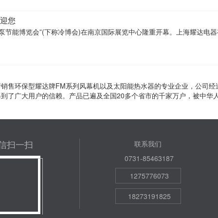
迎您
与热泵节能博览会”(下称冷博会)在南京国际展览中心隆重开幕。上海耀达电
产销售环保型耀达牌FM系列风幕机以及太阳能热水器的专业企业，公司经
到了广大用户的信赖。产品已遍及全国20多个省市的千家万户，被中华
信扫一扫
联系我们
0731-85463187
1275776073
18273191825