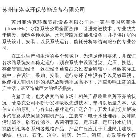
苏州菲洛克环保节能设备有限公司
苏州菲洛克环保节能设备有限公司是一家与美国塔菲洛
（TowerFlo）水路系统公司全面合作，引进先进技术，专业致力
于研发、制造各种水路、水汽管路系统辅机设备，并提供详尽的
系统设计、安装，以及系统运行、能耗分析等咨询服务的专业公
司。
在工业生产和生活的各个领域中，为满足使用要求，并保证
各水路系统安全稳定运行，须在系统中设置过滤、定压、换热、
存储等辅助设备。这些设备通常占总投资金额较小，导致实际工
程中，在设计、采购、安装、运行等环节中没有予以足够重视，
致使相关辅机引起的系统故障频率居高不下，严重影响正常的生
产生活，甚至造成巨大的经济损失。
有鉴于此，也为改变当前市场上相关产品质量良莠不齐的状
况，菲洛克公司不断研发和吸收先进技术，坚持以质量为本、诚
信立市的原则，与各知名品牌进行广泛合作，开发出能切实解决
水汽管路系统问题的辅机产品，主要有：电子水处理器、反冲除
污过滤器、砂石过滤器、杀菌消毒器、定压罐、定压补水机组、
换热机组等各系列各规格产品。产品广泛应用于工业民用建筑、
钢铁、电力、石化、冶金、制药、汽车、酒店、市政等各个行