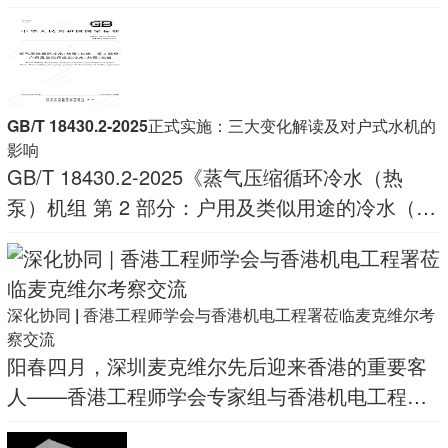
采集机组数据上传云端，您只需打开网页或免费
“小麦智联APP”，即可远程管理机组，实现无人值
守，大幅降低运维成本，上市后迅速赢得市场青
睐
GB/T 18430.2-2025正式实施：三大变化解读及对户式水机的
影响
GB/T 18430.2-2025《蒸气压缩循环冷水（热
泵）机组 第 2 部分：户用及类似用途的冷水（热
泵）机组》已于在2025年10月31日发布，并于
2026年5月1日正式实施，麦克维尔是该国家标准
的起草单位之一，搭配GB 19577-2
深化协同 | 香港工程师学会与香港机电工程署莅临麦克维尔考
察交流
阳春四月，深圳麦克维尔先后迎来香港的重要客
人——香港工程师学会专家组与香港机电工程署
代表团莅临参观交流，聚焦暖通空调技术创新、