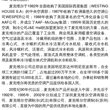
麦克维尔于1982年全面收购了美国国际西屋集团（WESTING
HOUSE S.A）的中央空调部；1987年收购了欧洲最悠久的空调公
司WESPER公司；1988年收购了美国著名的空气净化设备公司
AAF公司，并成立了AAF--McQuay集团；1995年英国历史悠久的
空调、制冷公司J&E Hall的加盟更加壮大了麦克维尔的力量，自此
麦克维尔的产品已覆盖了工业用、商业用及家用暖通空调设备、
空气过滤器及冷冻、冷藏用机组的整个范围，主要产品包括：水
冷离心式、水冷螺杆式和水冷活塞式冷水机组，吸收式冷水机
组，风冷螺杆式、活塞式、涡旋式冷水机组，风源和水源热泵，
风机盘管，空气处理机，屋顶式及商用整体空调机，各类型的商
用及家用单冷/冷暖分体式空调机和水冷柜机等。
麦克维尔公司总部设在美国明尼苏达州明尼亚波斯市，在全
球三大洲的13家工厂，占地超过200万平方米，在全球100多个国
家拥有超过10,000名员工。通过遍布各地的公司、办事处和销售网
络，麦克维尔将优质的空调产品提供给各国人民。
20世纪90年代以后，麦克维尔产品开始进入中国，并先后于
1992年、1995年、2002年分别成立了深圳麦克维尔空调有限公
司、麦克维尔空调制冷(武汉)有限公司、麦克维尔空调制冷(苏州)
有限公司，直接为中国的用户提供优质的本地化服务。