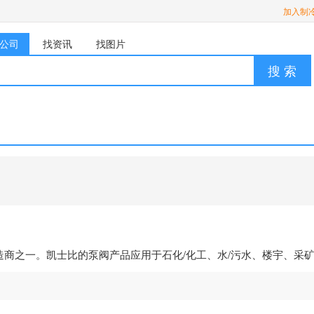
加入制
公司
找资讯
找图片
搜 索
造商之一。凯士比的泵阀产品应用于石化/化工、水/污水、楼宇、采