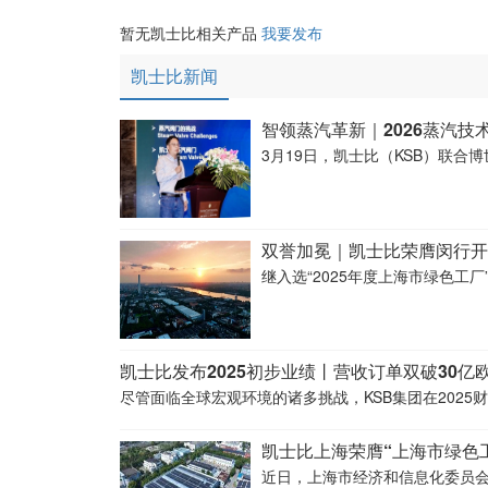
暂无凯士比相关产品
我要发布
凯士比新闻
智领蒸汽革新｜2026蒸汽技
3月19日，凯士比（KSB）联合
双誉加冕｜凯士比荣膺闵行开
继入选“2025年度上海市绿色工
凯士比发布2025初步业绩丨营收订单双破30亿
尽管面临全球宏观环境的诸多挑战，KSB集团在202
凯士比上海荣膺“上海市绿色
近日，上海市经济和信息化委员会正