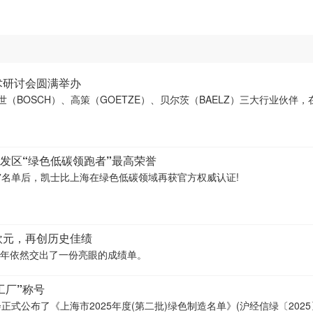
术研讨会圆满举办
博世（BOSCH）、高策（GOETZE）、贝尔茨（BAELZ）三大行业伙伴
发区“绿色低碳领跑者”最高荣誉
厂”名单后，凯士比上海在绿色低碳领域再获官方权威认证!
欧元，再创历史佳绩
5财年依然交出了一份亮眼的成绩单。
工厂”称号
式公布了《上海市2025年度(第二批)绿色制造名单》(沪经信绿〔2025〕