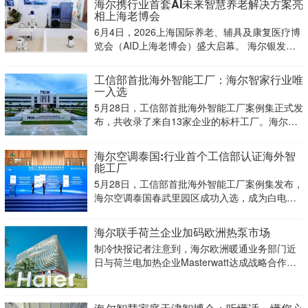
海尔携行业首套AI未来智慧养老解决方案亮
相上海老博会
6月4日，2026上海国际养老、辅具及康复医疗博
览会（AID上海老博会）盛大启幕。 海尔银发经
济新品牌Haier care携行业首套AI未来智慧养老解
决方案升级亮相，首次展出AI未来养老方案、失
工信部首批海外智能工厂：海尔智家行业唯
能人群解决方案、九大AI健康管理方案，以智慧
一入选
5月28日，工信部首批海外智能工厂案例集正式发
布，共收录了来自13家企业的标杆工厂。海尔泰
国空调智能工厂位列其中，海尔智家成为白电行
业唯一入选企业。
海尔空调泰国:行业首个工信部认证海外智
能工厂
5月28日，工信部首批海外智能工厂案例集发布，
海尔空调泰国春武里园区成功入选，成为白电行
业唯一获此权威认证的海外制造基地，为中国工
厂标准出海，树立了可复制、可推广的全球范
海尔联手荷兰企业加码欧洲热泵市场
本。
制冷快报记者注意到，海尔欧洲暖通业务部门近
日与荷兰电加热企业Masterwatt达成战略合作，
双方将共同在荷兰市场推广可持续供暖技术