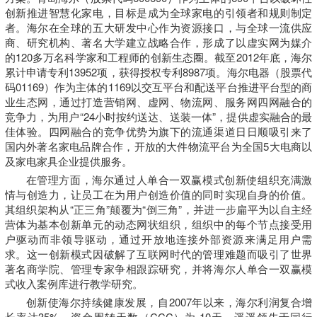
创新推进智慧化家电，目标是成为全球家电的引领者和规则制定
者。海尔在全球的五大研发中心作为资源接口，与全球一流供应
商、研究机构、著名大学建立战略合作，形成了以虚实网为媒介
的120多万名科学家和工程师的创新生态圈。截至2012年底，海尔
累计申请专利13952项，获得授权专利8987项。海尔电器（股票代
码01169）作为主体的1169以交互平台和配送平台推进平台型的商
业生态网，通过打造营销网、虚网、物流网、服务网四网融合的
竞争力，为用户“24小时按约送达、送装一体”，提供虚实融合的最
佳体验。四网融合的竞争优势为旗下的流通渠道日日顺吸引来了
国内外著名家电品牌合作，开放的大件物流平台为全国5大电商以
及家电家具企业提供服务。
在管理方面，海尔通过人单合一双赢模式创新使组织充满激
情与创造力，让员工在为用户创造价值的同时实现自身的价值。
其组织架构从“正三角”颠覆为“倒三角”，并进一步扁平为以自主经
营体为基本创新单元的动态网状组织，组织中的每个节点接受用
户驱动而非领导驱动，通过开放地连接外部资源来满足用户需
求。这一创新模式因破解了互联网时代的管理难题而吸引了世界
著名商学院、管理专家争相跟踪研究，并将海尔人单合一双赢模
式收入案例库进行教学研究。
创新使海尔持续健康发展，自2007年以来，海尔利润复合增
长率达35%，资金周转天数（CCC）为-10天，遥遥领先于同行