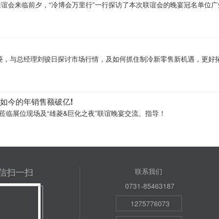
精英联谊会来临前夕，“冷博会万里行”一行探访了本次联谊会的晚宴冠名单
雄菱，与总经理刘骏日探讨市场行情，及如何抓住制冷新零售新机遇，更好
如今的年销售额破亿!
家莅临展位现场及“雄菱&巨化之夜”联谊晚宴交流、指导！
信扫一扫
联系我们
0731-85463187
1275776073