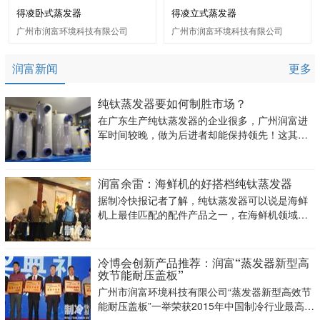
得凌卧式蒸发器
得凌立式蒸发器
广州市润富环境科技有限公司
广州市润富环境科技有限公司
润富新闻
更多
纯钛蒸发器要如何制胜市场？
在广东生产纯钛蒸发器的企业很多，广州润富进
军时间较晚，做为后进者却能保持领先！这其中
有什么秘密？
润富余雷：海鲜机的好搭档纯钛蒸发器
据制冷快报记者了解，纯钛蒸发器可以说是海鲜
机上最佳匹配的配件产品之一，在海鲜机领域纯
钛蒸发器可以备受“宠爱”。在11月27日中国(山东)
制冷精英联谊会暨中国冷博会济南路演上，该产
品深受现场观众的喜爱。于是记者采访到广州润
冷博会创新产品推荐：润富“蒸发器新型高
富余总：“钛对氯具有
效节能耐压盖板”
广州市润富环境科技有限公司“蒸发器新型高效节
能耐压盖板”一举荣获2015年中国制冷行业最高奖