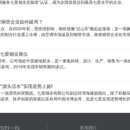
测服务七星领先实验室”认证，成为全国首批达到最高七星水平的企业。
家铜管企业如何破局？
点 自2020年初，受疫情影响，铜价就像“过山车”般起起落落，这一现
年的制冷行业遇上冷潮，由空调市场波及到铜管市场，致使铜管企业在市
几乎无利可
七星铜业展位
95年。公司地处中原腹地新乡，是一家集科研、设计、生产、销售为一体
多吨，2016年实现年销售额50多亿。
“源头活水”实现逆势上扬!
了一场漂亮的突围战。七星铜业有限公司副总经理海建勋指出，除了积极
的追求、技术创新的探索以及布局中国冷博会等，也是七星实现逆势增长
信扫一扫
联系我们