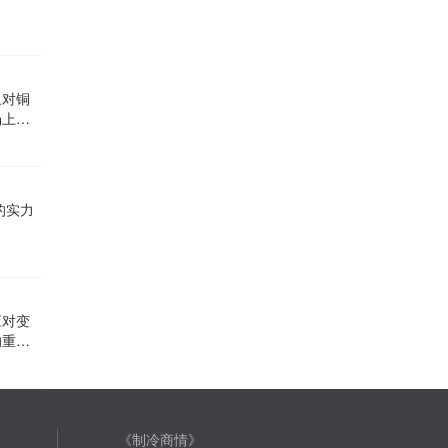
象对铜
场上的
的实力
应对变
的重要
《制冷商情》