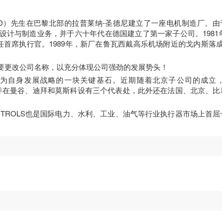
ERNARD）先生在巴黎北部的拉普莱纳-圣德尼建立了一座电机制造厂。由
设计与制造业务，并于六十年代在德国建立了第一家子公司。1981年
先生担任首席执行官。1989年，新厂在鲁瓦西戴高乐机场附近的戈内斯落成
需要更改公司名称，以充分体现公司强劲的发展势头！
为自身发展战略的一块关键基石。近期随着北京子公司的成立，公
商，并在曼谷、迪拜和莫斯科设有三个代表处，此外还在法国、北京、
ONTROLS也是国际电力、水利、工业、油气等行业执行器市场上首