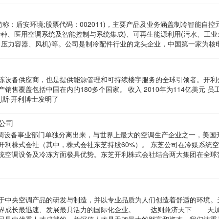
简称：盾安环境;股票代码：002011)，主要产品及业务涵盖制冷智能自控
特种、医用空调系统及智能控制与系统集成)、可再生能源利用(污水、工业
器、压力容器、风机)等。公司是制冷配件行业的龙头企业，中国第一家为核
冻设备供应商，也是提供能源管理和可持续楼宇服务的全球引领者。开利
售覆盖包括中国在内的180多个国家。 收入 2010年为114亿美元 员
，威利斯·开利博士发明了
公司
的空调设备事业部门单独分离出来，与世界上最大的空调生产企业之一，美国
开利株式会社（其中，株式会社东芝持股60%）。 东芝公司在冷媒系统
统空调设备及冷冻方面极具优势。东芝开利株式会社结合两大集团在全球
于中央空调产品的研发与制造，并以专业品质为人们创造着舒适的环境。
业界成长最迅速、发展最具活力的国际化企业。 达则兼济天下 天