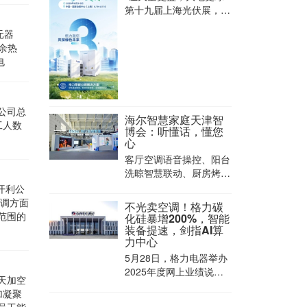
第十九届上海光伏展，
2026年6月3-5日，中国
元器
国家会展中心（上海）
余热
4.1H-A110，倒计时3
电
天！
公司总
海尔智慧家庭天津智
工人数
博会：听懂话，懂您
心
客厅空调语音操控、阳台
洗晾智慧联动、厨房烤箱
远程启停.....几年前，这
开利公
些体验确实新鲜。但随着
空调方面
不光卖空调！格力碳
用户需求升级，大家想要
范围的
化硅暴增200%，智能
的不再是冰冷的设备堆
装备提速，剑指AI算
力中心
砌，而是一个能感知、懂
心意的家。
5月28日，格力电器举办
2025年度网上业绩说明
天加空
会。面对原材料高企与行
加凝聚
业竞争加剧，管理层详解