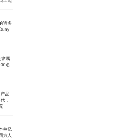
员工能
经营策略。
的诸多
uay
克隶属
00名
的产品
年代，
无
本叁亿
同方人