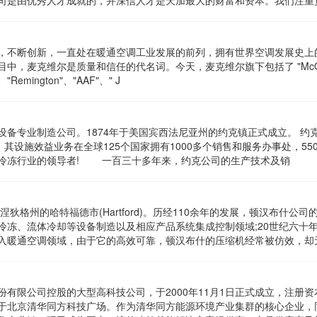
司是由优秀人才成就的，并深信人才是天加最大的财富和资本。我们注重
，不断创新，一直处在暖通空调工业发展的前列，拥有世界空调发展史上
中，麦克维尔是质量和信任的代名词。今天，麦克维尔旗下包括了 "McQ
n"、"Remington"、"AAF"、" J
备专业制造公司。1874年于美国宾西法尼亚州的约克镇正式成立。 约
其设施效益业务在全球125个国家拥有1000多个销售和服务办事处，550
冷冻行业的领导者! 一百三十多年来，约克公司的生产技术及销
狄格州的哈特福德市(Hartford)。历经110余年的发展，顿汉布什公司
冷冻、流体冷却等设备制造以及相应产品系统集成控制领域;20世纪六十
入暖通空调领域，由于它的高效可靠，顿汉布什的压缩机经常被仿效，却
有限公司控股的大型高科技公司，于2000年11月1日正式成立，注册资
于北京清华同方科技广场。作为清华同方能源环境产业集群的核心企业，