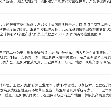
化产业链，现已成为国内一流的建筑节能解决方案提供商、产品供应商及
合设施解决方案供应商，总部位于美国威斯康辛州。自1913年成立以来
风和制冷空调系统、服务和零配件支持，以及先进的楼宇自控和财务解决
全球拥有29个生产基地; 员工总数达29,000多.作为英格索兰集团(IR
净空调工程为主，投资高等教育、房地产等多元化的大型综合企业集团。
展为研发、制造、安装为一体，由主机到末端中央空调、洁净空调整体工程
业门类齐全。服务对象从民用、工业到军工、核电、地铁、风电等多个
地球环境、造福人类生活”为立业之本，以“科学管理、创新技术、全面提升
已发展成为综合性空调环境革新企业、能源综合利用系统专家。 公司
技术、质量、服务和品牌优势，在国内市场占有主导地位，并以其高质量大