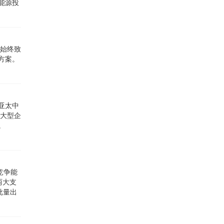
能源投
，始终致
方案。
亚太中
的大型企
领域。
竞争能
两大支
批量出