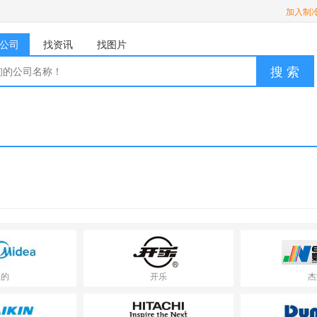
加入制
公司
找资讯
找图片
搜 索
美的
开乐
杰