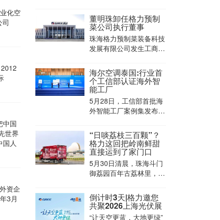
方案、格力钛电池、关键
布，共收录了来自13家企
核心零部件等多款重磅亮
专业化空
业的标杆工厂。海尔泰国
董明珠卸任格力预制
相，为全球
公司
空调智能工厂位列其中，
菜公司执行董事
海尔智家成为白电行业唯
珠海格力预制菜装备科技
一入选企业。
发展有限公司发生工商变
更，董明珠卸任该公司法
012
定代表人、执行董事，李
海尔空调泰国:行业首
际
德权接任法定代表人并担
个工信部认证海外智
任执行公司事务的董事。
能工厂
5月28日，工信部首批海
外智能工厂案例集发布，
海尔空调泰国春武里园区
把中国
成功入选，成为白电行业
先世界
“日啖荔枝三百颗”？
唯一获此权威认证的海外
格力这回把岭南鲜甜
中国人
制造基地，为中国工厂标
直接运到了家门口
准出海，树立了可复制、
5月30日清晨，珠海斗门
可推广的全球范本。
御荔园百年古荔林里，露
珠未散，一场关于荔枝保
量外资企
鲜的“万里征途”悄然启
倒计时3天|格力邀您
年3月
程。
共聚2026上海光伏展
“让天空更蓝，大地更绿”