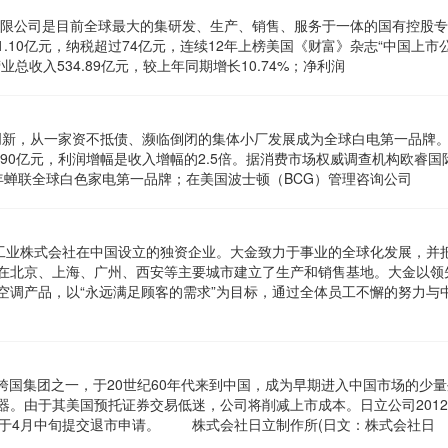
份有限公司是目前全球最大的集研发、生产、销售、服务于一体的国有控股
01.10亿元，纳税超过74亿元，连续12年上榜美国《财富》杂志“中国上市
营业总收入534.89亿元，较上年同期增长10.74%；净利润
业创新，从一家资不抵债、濒临倒闭的集体小厂发展成为全球白电第一品牌。2
润90亿元，利润增幅是收入增幅的2.5倍。据消费市场权威调查机构欧睿国
连续四年蝉联全球白色家电第一品牌；在美国波士顿（BCG）管理咨询公司
金工业株式会社在中国设立的独资企业。大金致力于事业的全球化发展，并
在北京、上海、广州、西安等主要城市建立了生产和销售基地。大金以领
空调产品，以“永远满足顾客的需求”为目标，通过全体员工不懈的努力与
综合跨国集团之一，于20世纪60年代来到中国，成为早期进入中国市场的少
器。由于其美国预托证券交易低迷，公司将削减上市成本。日立公司2012
，于4月中旬提交退市申请。 株式会社日立制作所(日文：株式会社日