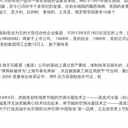
，可为全球用户提供一体化智能舒适家居系统。AKL于1951年诞生德国、由
 ）博士创建，至今已历经半个多世纪的发展。目前在德国的魏恩海姆、英国的多
波兰、意大利、比利时、奥地利、土耳其、俄罗斯等国家有10多个
以家电制造业为主的大型综合性企业集团，于2013年9月18日在深交所上市
（HK00382）两家子上市公司。 1968年，美的创业，1980年，美的正
，美的集团用工总数13万人，旗下拥有美
在原上海开乐暖通（集团）公司的基础上通过资产重组，体制改革后诞生的，
”牌商标被评为“上海市著名商标”，并且被国家工商总局授予“守合同、重
— 2000 质量保证体系证书， BRI 压力容器制造许可证，机
014年9月。杰能首创性地将节能的空调冷凝技术之一——蒸发式冷凝（却
磁悬浮无油变频离心技术结合起来，将节能的空调冷凝技术之一——蒸发
力于打造高端中央空调和洁净空调“中国智造”第一品牌，立志造世界上节