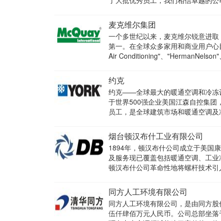
了大批优秀员工，我们相信卓越的公
麦克维尔集团
一个多世纪以来，麦克维尔锐意进取
第一。在全球众多家用和商业用户心目
Air Conditioning"、"HermanNelso
约克
约克——全球最大的暖通空调和冷冻设
于世界500强企业美国江森自控集团，
员工，是全球建筑市场和暖通空调及
烟台顿汉布什工业有限公司
1894年，顿汉布什公司成立于美国康涅
及服务现已覆盖包括暖通空调、工业
顿汉布什公司革命性地将螺杆技术引
同方人工环境有限公司
同方人工环境有限公司，是由同方股份
伍仟肆佰万元人民币。公司总部坐落