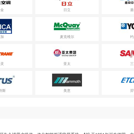
大金
日立
盾
天加
麦克维尔
约
特灵
亚太
三
特斯
美意
羿