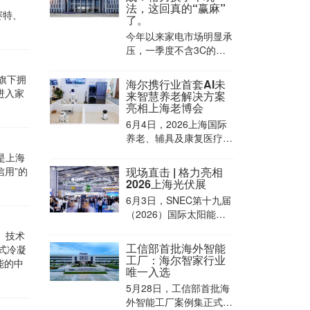
法，这回真的“赢麻”
赛特、
了。
今年以来家电市场明显承
压，一季度不含3C的零
售规模同比下滑6.2%，3
月降幅扩大至12.5%。增
，旗下拥
海尔携行业首套AI未
量见顶、存量“内卷”，单
式进入家
来智慧养老解决方案
一爆品打天下的时代结
亮相上海老博会
束，企业急需在不确定的
6月4日，2026上海国际
环境中拉高韧性。
养老、辅具及康复医疗博
览会（AID上海老博会）
是上海
盛大启幕。 海尔银发经
信用”的
现场直击 | 格力亮相
济新品牌Haiercare携行
2026上海光伏展
业首套AI未来智慧养老解
6月3日，SNEC第十九届
决方案升级亮相，首次展
（2026）国际太阳能光
出AI未来养老方案、失能
伏与智慧能源（上海）大
人群解决方案、九大AI健
）技术
会暨展览会（以下简称：
工信部首批海外智能
康管理方案，以智慧
式冷凝
上海光伏展）在上海国家
工厂：海尔智家行业
能的中
会展中心启幕。格力本次
唯一入选
以“让天空更蓝大地更绿”
5月28日，工信部首批海
为主题，携零碳园区解决
外智能工厂案例集正式发