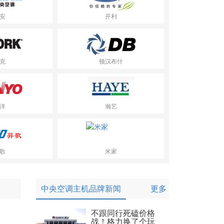
安
开利
克
顿汉布什
洋
瀚艺
歌
米家
中央空调主机品牌新闻
更多
不跟同行死磕价格
战！格力换了个玩