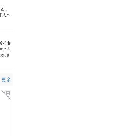
集团，
杆式水
冷机制
生产与
式冷却
更多