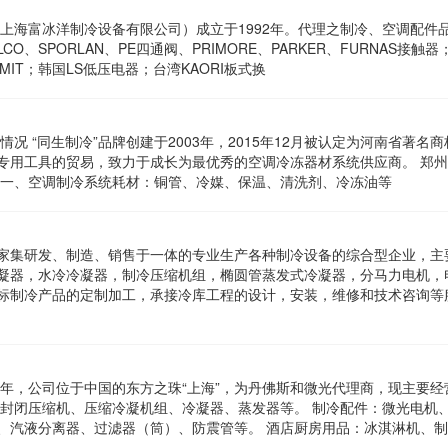
上海富冰洋制冷设备有限公司）成立于1992年。代理之制冷、空调配件
LCO、SPORLAN、PE四通阀、PRIMORE、PARKER、FURNAS接触
MIT；韩国LS低压电器；台湾KAORI板式换
况 “同生制冷”品牌创建于2003年，2015年12月被认定为河南省著名
专用工具的贸易，致力于成长为最优秀的空调冷冻器材系统供应商。 郑
 一、空调制冷系统耗材：铜管、冷媒、保温、清洗剂、冷冻油等
家集研发、制造、销售于一体的专业生产各种制冷设备的综合型企业，主
凝器，水冷冷凝器，制冷压缩机组，椭圆管蒸发式冷凝器，分马力电机，
标制冷产品的定制加工，承接冷库工程的设计，安装，维修和技术咨询等
5年，公司位于中国的东方之珠“上海”，为丹佛斯和微光代理商，现主要经
半封闭压缩机、压缩冷凝机组、冷凝器、蒸发器等。 制冷配件：微光电机
、汽液分离器、过滤器（筒）、防震管等。 酒店厨房用品：冰淇淋机、