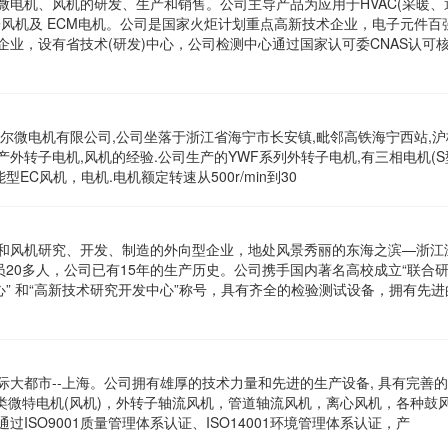
微电机、风机的研发、生产和销售。公司主导产品为应用于HVAC(采暖、
子风机及 ECM电机。公司是国家火炬计划重点高新技术企业，电子元件百
业，设有省技术(研发)中心，公司检测中心通过国家认可委CNAS认可
尔微电机有限公司,公司坐落于浙江省海宁市长安镇,毗邻高铁海宁西站,
生产外转子电机,风机的经验.公司生产的YWF系列外转子电机,有三相电机(S型
型EC风机，电机.电机额定转速从500r/min到30
和风机研究、开发、制造的外向型企业，地处风景秀丽的东海之滨—浙江
员20多人，公司已有15年的生产历史。公司携手国内著名高校成立“联合
心” 和“高新技术研究开发中心”称号，具有齐全的检验测试设备，拥有先进
大都市--上海。公司拥有雄厚的技术力量和先进的生产设备, 具有完善
各类微特电机(风机)，外转子轴流风机，管道轴流风机，离心风机，各种鼓
ISO9001质量管理体系认证、ISO14001环境管理体系认证，产