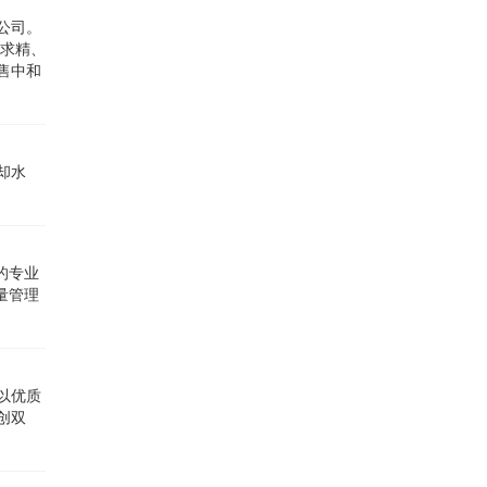
谊会午宴！携手并进，合
公司。
作共赢！
求精、
售中和
却水
的专业
量管理
以优质
创双