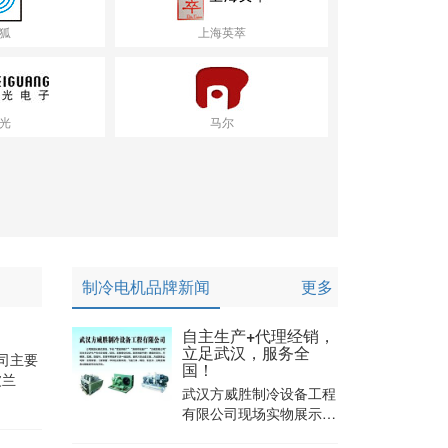
狐
上海英萃
光
马尔
制冷电机品牌新闻
更多
自主生产+代理经销，
立足武汉，服务全
司主要
国！
波兰
武汉方威胜制冷设备工程
有限公司现场实物展示&
诚邀莅临“方威胜之光”联