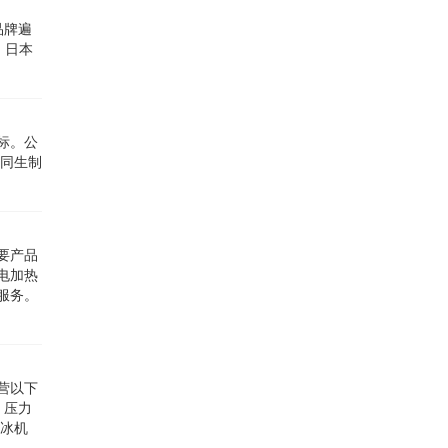
品牌遍
器；日本
商标。公
州同生制
要产品
电加热
服务。
营以下
、压力
制冰机