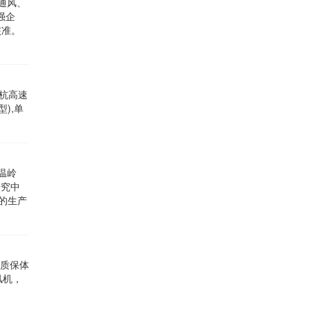
通风、
强企
核准。
沪杭高速
),单
温岭
研究中
的生产
的质保体
风机，