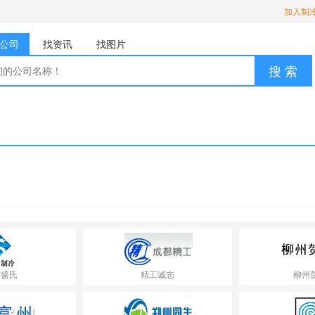
加入制
公司
找资讯
找图片
搜 索
京盛氏
精工诚志
柳州