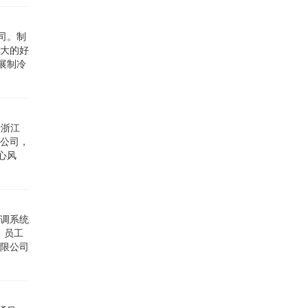
司。制
广大的好
展制冷
于浙江
限公司，
心风
空调系统
、员工
有限公司