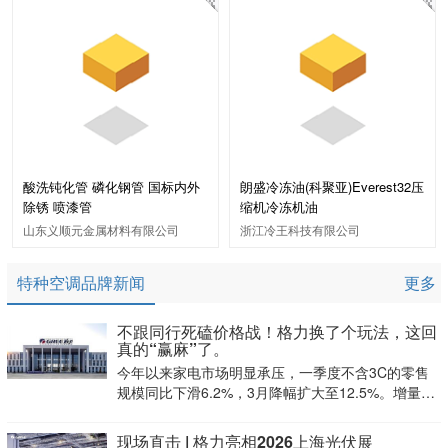
酸洗钝化管 磷化钢管 国标内外
朗盛冷冻油(科聚亚)Everest32压
除锈 喷漆管
缩机冷冻机油
山东义顺元金属材料有限公司
浙江冷王科技有限公司
特种空调品牌新闻
更多
不跟同行死磕价格战！格力换了个玩法，这回
真的“赢麻”了。
今年以来家电市场明显承压，一季度不含3C的零售
规模同比下滑6.2%，3月降幅扩大至12.5%。增量见
顶、存量“内卷”，单一爆品打天下的时代结束，企业
急需在不确定的环境中拉高韧性。
现场直击 | 格力亮相2026上海光伏展