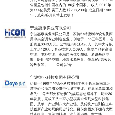
售覆盖包括中国在内的180多个国家。 收入 2010年
为114亿美元 员工人数 约208,200名 成立日期 1902
年，威利斯·开利博士发明了
宁波惠康实业有限公司
宁波惠康实业有限公司是一家特种精密制冷设备及商
用中央空调专业制造企业，创建于二○○三年五月，注
册资金6043万元。公司现有职工420人，其中大专以
上学历126人，专业技术人员39人。主要产品有高温
空调、电柜空调、高精度液体冷却机、通讯基站空
调、医用洁净空调、地温水源热泵、低温EVI高效风
冷热泵等。 公司以“专
宁波德业科技集团有限公司
始创于1990年的德业科技集团坐落于长三角南翼经
济中心和浙江省经济中心城市宁波。在集团总裁张和
君先生“每天都要有进步”的战略思想指导下，历经20
年发展，完成了从一家小型模具企业到大型科技集
团、从单一产业到八大产业链、从传统产业到自主科
技创新产业格局的历史转变。目前集团旗下拥有大型
精密模具、注塑塑料件、汽车零部件、空气能