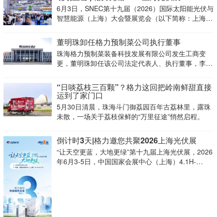
6月3日，SNEC第十九届（2026）国际太阳能光伏与
智慧能源（上海）大会暨展览会（以下简称：上海光
伏展）在上海国家会展中心启幕。格力本次以“让天
空更蓝大地更绿”为主题，携零碳园区解决方案、格
董明珠卸任格力预制菜公司执行董事
力钛电池、关键核心零部件等多款重磅亮相，为全球
珠海格力预制菜装备科技发展有限公司发生工商变
更，董明珠卸任该公司法定代表人、执行董事，李德
权接任法定代表人并担任执行公司事务的董事。
“日啖荔枝三百颗”？格力这回把岭南鲜甜直接
运到了家门口
5月30日清晨，珠海斗门御荔园百年古荔林里，露珠
未散，一场关于荔枝保鲜的“万里征途”悄然启程。
倒计时3天|格力邀您共聚2026上海光伏展
“让天空更蓝，大地更绿”第十九届上海光伏展，2026
年6月3-5日，中国国家会展中心（上海）4.1H-
A110，倒计时3天！