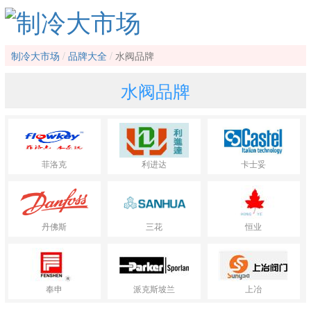
制冷大市场
品牌大全
水阀品牌
水阀品牌
菲洛克
利进达
卡士妥
丹佛斯
三花
恒业
奉申
派克斯坡兰
上冶