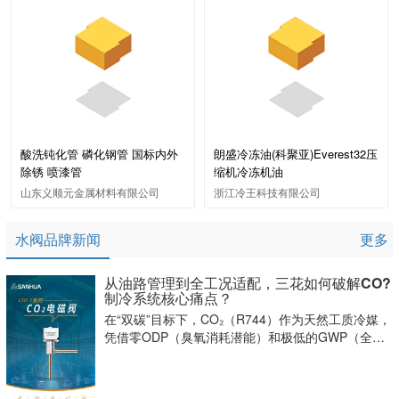
酸洗钝化管 磷化钢管 国标内外
朗盛冷冻油(科聚亚)Everest32压
除锈 喷漆管
缩机冷冻机油
山东义顺元金属材料有限公司
浙江冷王科技有限公司
水阀品牌新闻
更多
从油路管理到全工况适配，三花如何破解CO?
制冷系统核心痛点？
在“双碳”目标下，CO₂（R744）作为天然工质冷媒，
凭借零ODP（臭氧消耗潜能）和极低的GWP（全球
变暖潜能），正迅速占领商超冷链与工业制冷高地。