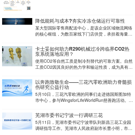
降低能耗与成本?夯实冷冻仓储运行可靠性
某大型国际零售商配送中心，是该企业区域物流网络
的核心枢纽，为数百家线下门店供货，承担着海量冷
冻货品的中转调度。长期以来，配送中心制冷系统能
耗很高，设备运行的可靠性与能效，是保障商品冷冻
卡士妥如何助力R290机械过冷跨临界CO2热
仓储状态的关键。该企业管理团队一直主动寻求优化
泵系统落地应用？
改造方案，
使用CO2等自然工质是制冷剂替代的可靠方案。自然
工质CO2因其良好的热力学和输运性质，成为具有应
用前景的制冷剂之一。然而，当用于房间供暖时，较
高的回水温度导致跨临界CO2热泵系统的节流损失
以奔跑致敬生命——三花汽零欧洲助力脊髓损
大、能效偏低，制约了其推广应用。机械过冷技术是
伤研究公益行动
提
5月10日，三花汽零欧洲的同事们走进德国斯图加特
市中心，参与WingsforLifeWorldRun慈善跑活动。这
不是一场普通的城市奔跑，而是一项具有全球影响力
的同步公益行动：在同一时刻，来自世界各地的跑者
芜湖市委书记宁波一行调研三花
从全球150多个官方赛点同
5月11日，芜湖市委书记宁波带队到新昌三花工业园
调研指导工作。芜湖市人民政府副市长曹小明，市政
协副主席、市投资促进中心主任潘枫，芜湖高新区党