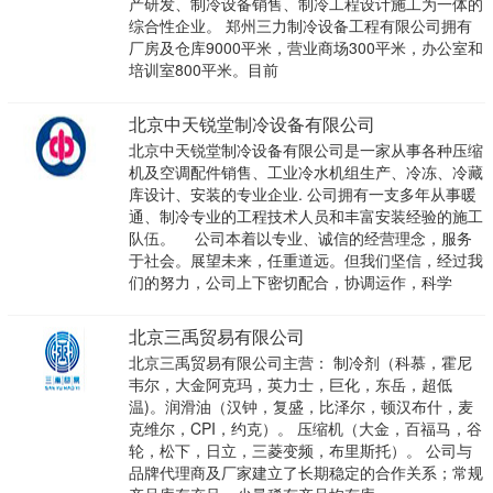
产研发、制冷设备销售、制冷工程设计施工为一体的
综合性企业。 郑州三力制冷设备工程有限公司拥有
厂房及仓库9000平米，营业商场300平米，办公室和
培训室800平米。目前
北京中天锐堂制冷设备有限公司
北京中天锐堂制冷设备有限公司是一家从事各种压缩
机及空调配件销售、工业冷水机组生产、冷冻、冷藏
库设计、安装的专业企业. 公司拥有一支多年从事暖
通、制冷专业的工程技术人员和丰富安装经验的施工
队伍。 公司本着以专业、诚信的经营理念，服务
于社会。展望未来，任重道远。但我们坚信，经过我
们的努力，公司上下密切配合，协调运作，科学
北京三禹贸易有限公司
北京三禹贸易有限公司主营： 制冷剂（科慕，霍尼
韦尔，大金阿克玛，英力士，巨化，东岳，超低
温)。润滑油（汉钟，复盛，比泽尔，顿汉布什，麦
克维尔，CPI，约克）。 压缩机（大金，百福马，谷
轮，松下，日立，三菱变频，布里斯托）。 公司与
品牌代理商及厂家建立了长期稳定的合作关系；常规