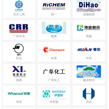
北京三禹
锐一
迪灏能源
广州中冷
酷奥
博盛
巨化
科慕
华安
雄菱
广阜化工
徽冰制冷
华库
伊雷斯
乔高