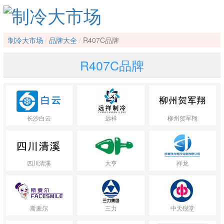
制冷大市场
品牌大全
R407C品牌
R407C品牌
长沙白云
远祥
柳州贺军翔
四川清溪
大亨
祥龙
斯麦尔
三力
中天锐堂