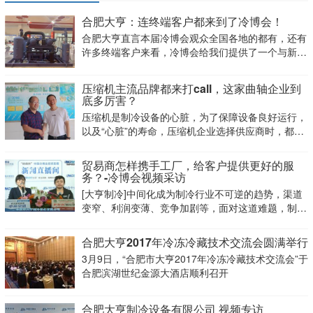
合肥大亨：连终端客户都来到了冷博会！
合肥大亨直言本届冷博会观众全国各地的都有，还有
许多终端客户来看，冷博会给我们提供了一个与新老
客户交流的好平台！
压缩机主流品牌都来打call，这家曲轴企业到
底多厉害？
压缩机是制冷设备的心脏，为了保障设备良好运行，
以及“心脏”的寿命，压缩机企业选择供应商时，都是
慎之又慎。毕竟因为一个看似“渺小”的配件，影响到
整个产品的质量，那就太得不偿失了。
贸易商怎样携手工厂，给客户提供更好的服
务？-冷博会视频采访
[大亨制冷]中间化成为制冷行业不可逆的趋势，渠道
变窄、利润变薄、竞争加剧等，面对这道难题，制冷
贸易商究竟如何突破困境？
合肥大亨2017年冷冻冷藏技术交流会圆满举行
3月9日，“合肥市大亨2017年冷冻冷藏技术交流会”于
合肥滨湖世纪金源大酒店顺利召开
合肥大亨制冷设备有限公司 视频专访