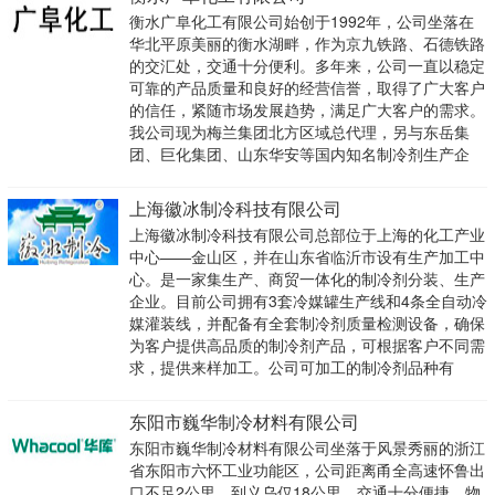
衡水广阜化工有限公司始创于1992年，公司坐落在
华北平原美丽的衡水湖畔，作为京九铁路、石德铁路
的交汇处，交通十分便利。多年来，公司一直以稳定
可靠的产品质量和良好的经营信誉，取得了广大客户
的信任，紧随市场发展趋势，满足广大客户的需求。
我公司现为梅兰集团北方区域总代理，另与东岳集
团、巨化集团、山东华安等国内知名制冷剂生产企
上海徽冰制冷科技有限公司
上海徽冰制冷科技有限公司总部位于上海的化工产业
中心——金山区，并在山东省临沂市设有生产加工中
心。是一家集生产、商贸一体化的制冷剂分装、生产
企业。目前公司拥有3套冷媒罐生产线和4条全自动冷
媒灌装线，并配备有全套制冷剂质量检测设备，确保
为客户提供高品质的制冷剂产品，可根据客户不同需
求，提供来样加工。公司可加工的制冷剂品种有
东阳市巍华制冷材料有限公司
东阳市巍华制冷材料有限公司坐落于风景秀丽的浙江
省东阳市六怀工业功能区，公司距离甬全高速怀鲁出
口不足2公里，到义乌仅18公里，交通十分便捷。物