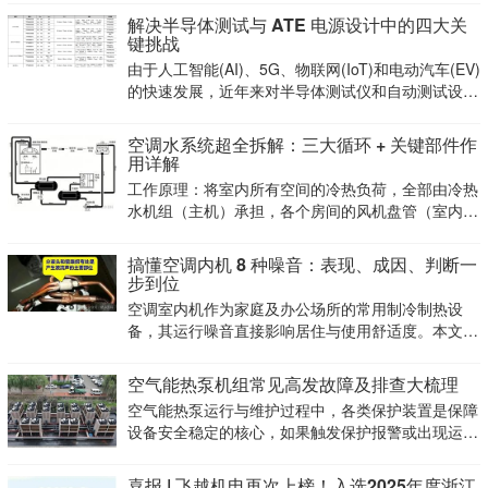
解决半导体测试与 ATE 电源设计中的四大关
键挑战
由于人工智能(AI)、5G、物联网(IoT)和电动汽车(EV)
的快速发展，近年来对半导体测试仪和自动测试设备
(ATE)的需求持续增长。这些行业的芯片越来越复
杂，因此需要更强大、更精确的ATE来进行测试。在
空调水系统超全拆解：三大循环 + 关键部件作
设计半导体测试设备的
用详解
工作原理：将室内所有空间的冷热负荷，全部由冷热
水机组（主机）承担，各个房间的风机盘管（室内末
端设备）通过管道与冷热水机组相连，依靠机组提供
的冷热水循环，完成室内的供冷与供热。一套典型的
搞懂空调内机 8 种噪音：表现、成因、判断一
空调水系统，主要由三大核心部分组成：冷冻水循环
步到位
系统、冷却
空调室内机作为家庭及办公场所的常用制冷制热设
备，其运行噪音直接影响居住与使用舒适度。本文将
详细拆解室内机常见的8大类噪音，从噪音表现、产
生成因、初步识别帮你快速读懂噪音的原因。
空气能热泵机组常见高发故障及排查大梳理
空气能热泵运行与维护过程中，各类保护装置是保障
设备安全稳定的核心，如果触发保护报警或出现运行
故障，需快速找到原因并处理。本文结合工程实践经
验，梳理常见高频故障的排查逻辑与处理方法，供大
喜报 | 飞越机电再次上榜！入选2025年度浙江