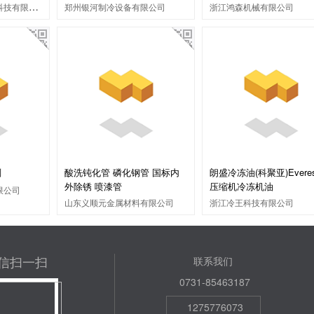
绍兴市剡领冷冻设备科技有限公司
郑州银河制冷设备有限公司
浙江鸿森机械有限公司
剂
酸洗钝化管 磷化钢管 国标内
朗盛冷冻油(科聚亚)Everes
外除锈 喷漆管
压缩机冷冻机油
限公司
山东义顺元金属材料有限公司
浙江冷王科技有限公司
信扫一扫
联系我们
0731-85463187
1275776073