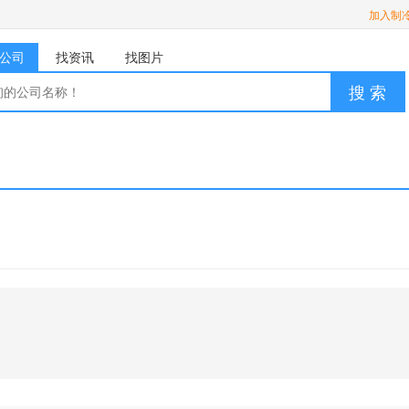
加入制
公司
找资讯
找图片
搜 索