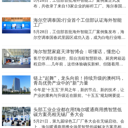
5月28日，工信部首批海外智能工厂案例集正式发
布，共收录了来自13家企业的标杆工厂。海尔泰国空
调智能工厂位列其中，海尔智家成为白电行业唯一入
选企业。
海尔空调泰国:行业首个工信部认证海外智能
工厂
5月28日，工信部首批海外智能工厂案例集发布，海
尔空调泰国春武里园区成功入选，成为白电行业唯一
获此权威认证的海外制造基地，为中国工厂标准出
海，树立了可复制、可推广的全球范本。
海尔智慧家庭天津智博会：听懂话，懂您心
客厅空调语音操控、阳台洗晾智慧联动、厨房烤箱远
程启停.....几年前，这些体验确实新鲜。但随着用户
需求升级，大家想要的不再是冰冷的设备堆砌，而是
一个能感知、懂心意的家。
链上“起舞”，龙头向前！持续升级的澳柯玛，
青岛优势产业中的“新”力量
今年是“十五五”开局之年，新的节点、新的技术，让
产业的重构与升级近在眼前。“十五五”规划纲要提
出，“坚持把发展经济的着力点放在实体经济上，坚
持智能化、绿色化、融合化方向”“构建以先进制造业
头部工业企业都在用!海尔暖通商用携智慧低
为骨干的现代化产业体系”，为经济发展提出新的要
碳方案亮相无锡厂务大会
求。
5月21日，第九届绿色工厂厂务大会在无锡启动。会
上，海尔暖通商用携全场景智慧低碳解决方案亮相，