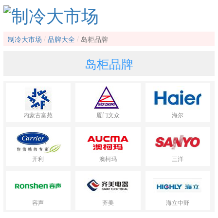
制冷大市场
品牌大全
岛柜品牌
岛柜品牌
内蒙古富苑
厦门文众
海尔
开利
澳柯玛
三洋
容声
齐美
海立中野