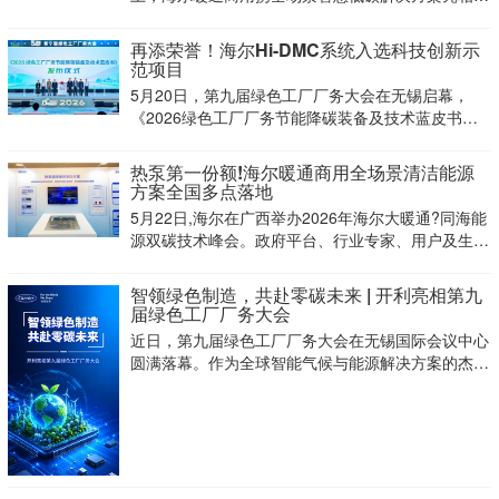
聚焦工业制造、洁净车间、园区办公等核心场景，以
AI多联、无油悬浮、工业热泵、余热回收等核心技
再添荣誉！海尔Hi-DMC系统入选科技创新示
术，为工业园区场景打造一站式节能降碳服务。该方
范项目
案基于海
5月20日，第九届绿色工厂厂务大会在无锡启幕，
《2026绿色工厂厂务节能降碳装备及技术蓝皮书》
同步重磅发布。会上，海尔Hi-DMC磁悬浮双源一体
化冷却系统成功入选2026年科技创新需求?能力?示
热泵第一份额!海尔暖通商用全场景清洁能源
范项目，成为绿色算力冷却领域标杆。这份认可的背
方案全国多点落地
5月22日,海尔在广西举办2026年海尔大暖通?同海能
源双碳技术峰会。政府平台、行业专家、用户及生态
伙伴齐聚现场,共同探讨双碳背景下暖通行业绿色转
型新路径。海尔暖通商用在现场展出全场景清洁能源
智领绿色制造，共赴零碳未来 | 开利亮相第九
解决方案,而这场峰会的亮相,正是海尔智家作为平台
届绿色工厂厂务大会
近日，第九届绿色工厂厂务大会在无锡国际会议中心
圆满落幕。作为全球智能气候与能源解决方案的杰出
供应商，开利再次出席大会，携电子半导体低碳厂务
方案、高效机房及低碳零碳全生命周期方案参展，深
度对接工业厂务节能降碳需求，紧跟“十五五”新质生
产力发展