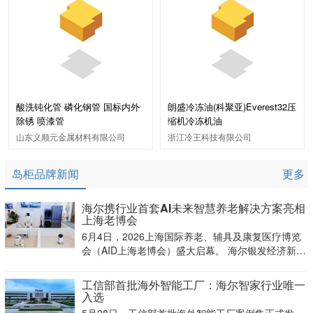
酸洗钝化管 磷化钢管 国标内外
朗盛冷冻油(科聚亚)Everest32压
除锈 喷漆管
缩机冷冻机油
山东义顺元金属材料有限公司
浙江冷王科技有限公司
岛柜品牌新闻
更多
海尔携行业首套AI未来智慧养老解决方案亮相
上海老博会
6月4日，2026上海国际养老、辅具及康复医疗博览
会（AID上海老博会）盛大启幕。 海尔银发经济新品
牌Haiercare携行业首套AI未来智慧养老解决方案升
级亮相，首次展出AI未来养老方案、失能人群解决方
工信部首批海外智能工厂：海尔智家行业唯一
案、九大AI健康管理方案，以智慧
入选