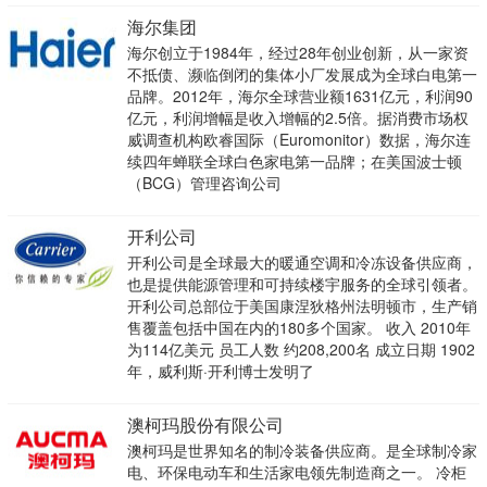
海尔集团
海尔创立于1984年，经过28年创业创新，从一家资
不抵债、濒临倒闭的集体小厂发展成为全球白电第一
品牌。2012年，海尔全球营业额1631亿元，利润90
亿元，利润增幅是收入增幅的2.5倍。据消费市场权
威调查机构欧睿国际（Euromonitor）数据，海尔连
续四年蝉联全球白色家电第一品牌；在美国波士顿
（BCG）管理咨询公司
开利公司
开利公司是全球最大的暖通空调和冷冻设备供应商，
也是提供能源管理和可持续楼宇服务的全球引领者。
开利公司总部位于美国康涅狄格州法明顿市，生产销
售覆盖包括中国在内的180多个国家。 收入 2010年
为114亿美元 员工人数 约208,200名 成立日期 1902
年，威利斯·开利博士发明了
澳柯玛股份有限公司
澳柯玛是世界知名的制冷装备供应商。是全球制冷家
电、环保电动车和生活家电领先制造商之一。 冷柜