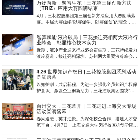
万物向新，聚智生花！三花第三届创新方法
领导陪同调研。三花智控总裁王大勇等公司领导接待
（TRIZ）应用大赛圆满结束
并座谈交
4月，三花控股集团第三届创新方法应用大赛圆满落
幕。本届大赛延续“以赛促学、以赛促创”的理念，进
一步点燃了全集团的技术创新热情，营造了浓厚的创
新氛围。
智算赋能 液冷破局｜三花接连亮相两大液冷行
业峰会，彰显核心技术实力
近期，液冷产业迎来行业盛会密集期，三花持续发力
液冷赛道，接连亮相深圳、苏州两大重要液冷峰会，
全方位展示液冷核心技术与配套方案，积极对接行业
需求，传递稳步布局液冷领域、深耕技术创新的坚定
4.26 世界知识产权日 | 三花控股集团系列活动
决心。
圆满落幕
以知护创，共启新程。为进一步强化全员知识产权保
护意识、激发企业创新活力，三花控股集团围绕“保
护知识产权、激发创新活力”主题，圆满收官4・26世
界知识产权日系列活动。活动自4月7日启幕至4月27
百卅交大，三花常开｜三花走进上海交大专场
日，打造了“闯关嘉年华+知
活动圆满落幕！
春风送暖，英才汇聚。为深化校企合作、搭建人才交
流平台，4月7日，上海交通大学闵行校区机动学院振
华厅座无虚席，以“百卅交大，三花常开”为主题的专
场活动圆满举行。汇聚校企双方代表、制冷与能源领