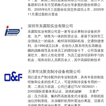
集团和日本东方贸易株式会社等参股的股份有限公
司。2005年6月三花股份在深交所成功上市，2005年
11月通过股权分置改
深圳市东露阳实业有限公司
东露阳实业有限公司是一家专业从事制冷设备的开
发、生产、销售为一体的民营企业。座落于深圳市工
业强镇之一的福永，毗邻深圳国际机场，交通快捷便
利。自1996成立以来，在创办人陈东培先生高瞻远
瞩的战略领导及全体员工的团结奋斗下，公司迅速发
展壮大，推行人性化管理，为员工提供培训和学习的
机会，现有在职人员两百余人，其中高级职称技术
天津市法斯克制冷设备有限公司
我们是生产制冷配件的专业制造商，具有丰富的制造
经验和众多的技术工人，可提供制冷设备专用的一
类、二类压力容器，公司已通过TUV ISO9001：
2000国际质量体系认证。游戏机破解 主要产
品：压力容器、氟利昂高效蒸发式冷凝器、并联机组
油位控制系统、冷冻螺杆机用外置油分离器、活塞式
压缩机用高效油分离器、气液分离器