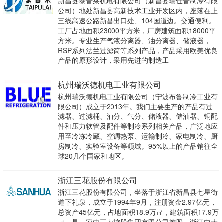
新昌县泰普莱机电有限公司（新昌县瑞仕普制冷有限
公司）地处新昌县高新技术工业开发区内，座落在上
三线高速公路新昌出口处、104国道边。交通便利。
工厂占地面积23000平方米，厂房建筑面积18000平
方米。专业生产气液分离器、油分离器、储液器，
RSP系列法兰过滤筒等系列产品，产品采用欧美优良
产品的原形设计，采用先进的制造工
杭州瑞沃德机电工业有限公司
杭州瑞沃德机电工业有限公司（宁波布鲁制冷工业有
限公司）成立于2013年。我们主要生产的产品有过
滤器、过滤桶、油分、气分、储液器、储油器、铜配
件和压力软管及配件等制冷系列相关产品，广泛地应
用至冷冻冷藏、空调热泵、运输制冷、家电制冷、厨
房制冷、实验室设备等领域。95%以上的产品销往全
球20几个国家和地区。
浙江三花股份有限公司
浙江三花股份有限公司，坐落于浙江省新昌县七星街
道下礼泉，成立于1994年9月，注册资金2.97亿元，
总资产45亿元，占地面积18.9万㎡，建筑面积17.9万
㎡，是一家由三花控股集团有限公司控股、浙江中大