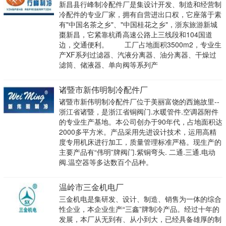
新昌县行峰制冷配件厂是集设计开发、制造和经营制
冷配件的专业厂家，拥有自营进出口权，它座落于素
有"中国名茶之乡"、"中国桂花之乡"，浙东旅游新城
棗新昌，它紧靠杭甬高速公路上三线段和104国道
边，交通便利。 工厂占地面积3500m2，专业生
产XF系列过滤器、汽液分离器、油分离器、干燥过
滤筒、储液器、单向阀等系列产
诸暨市新伟明制冷配件厂
诸暨市新伟明制冷配件厂位于美丽富饶的西施故里--
浙江省诸暨，是浙江省铜阀门.水暖管件.空调器附件
的专业生产基地。本公司创办于90年代，占地面积达
2000多平方米。产品采用先进设计技术，运用高精
度专用机床进行加工，质量管理标准严格。现生产的
主要产品有“伟明”牌阀门.紫铜弯头. 二通.三通.电动
阀.温空器等多达数百个品种。
温岭市三金机电厂
三金机电是集研发、设计、制造、销售为一体的综合
性企业，本企业生产“三鑫”牌制冷产品。经过十年的
发展，本厂从无到有、从小到大，已经具备雄厚的制