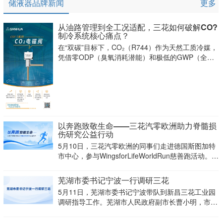
储液器品牌新闻
更多
从油路管理到全工况适配，三花如何破解CO?
制冷系统核心痛点？
在“双碳”目标下，CO₂（R744）作为天然工质冷媒，
凭借零ODP（臭氧消耗潜能）和极低的GWP（全球
变暖潜能），正迅速占领商超冷链与工业制冷高地。
以奔跑致敬生命——三花汽零欧洲助力脊髓损
伤研究公益行动
5月10日，三花汽零欧洲的同事们走进德国斯图加特
市中心，参与WingsforLifeWorldRun慈善跑活动。这
不是一场普通的城市奔跑，而是一项具有全球影响力
的同步公益行动：在同一时刻，来自世界各地的跑者
芜湖市委书记宁波一行调研三花
从全球150多个官方赛点同
5月11日，芜湖市委书记宁波带队到新昌三花工业园
调研指导工作。芜湖市人民政府副市长曹小明，市政
协副主席、市投资促进中心主任潘枫，芜湖高新区党
工委书记、管委会主任，弋江区委书记李新宇等各级