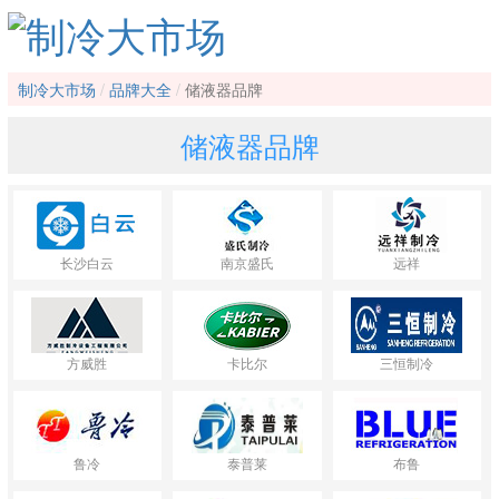
制冷大市场
品牌大全
储液器品牌
储液器品牌
长沙白云
南京盛氏
远祥
方威胜
卡比尔
三恒制冷
鲁冷
泰普莱
布鲁