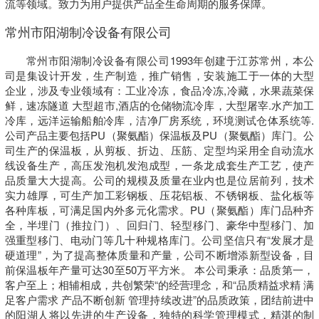
流等领域。致力为用户提供产品全生命周期的服务保障。
常州市阳湖制冷设备有限公司
常州市阳湖制冷设备有限公司1993年创建于江苏常州，本公
司是集设计开发，生产制造，推广销售，安装施工于一体的大型
企业，涉及专业领域有：工业冷冻，食品冷冻,冷藏，水果蔬菜保
鲜，速冻隧道 大型超市,酒店的仓储物流冷库，大型屠宰.水产加工
冷库，远洋运输船舶冷库，洁净厂房系统，环境测试仓体系统等.
公司产品主要包括PU（聚氨酯）保温板及PU（聚氨酯）库门。公
司生产的保温板，从剪板、折边、压筋、定型均采用全自动流水
线设备生产，高压发泡机发泡成型，一条龙成套生产工艺，使产
品质量大大提高。公司的规模及质量在业内也是位居前列，技术
实力雄厚，可生产加工彩钢板、压花铝板、不锈钢板、盐化板等
各种库板，可满足国内外多元化需求。PU（聚氨酯）库门品种齐
全，半埋门（推拉门）、回归门、轻型移门、豪华中型移门、加
强重型移门、电动门等几十种规格库门。公司坚信只有“发展才是
硬道理”，为了提高整体质量和产量，公司不断增添新型设备，目
前保温板年产量可达30至50万平方米。 本公司秉承：品质第一，
客户至上；相辅相成，共创繁荣“的经营理念，和“品质精益求精 满
足客户需求 产品不断创新 管理持续改进”的品质政策，团结前进中
的阳湖人将以先进的生产设备，独特的科学管理模式，精湛的制