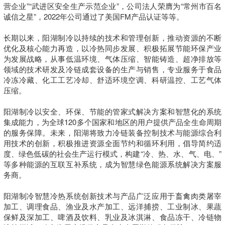
营企业”“武进区安全生产示范企业”，公司法人荣膺为“常州市百名
诚信之星”，2022年公司通过了美国FM产品认证等等。

长期以来，阳湖制冷以持续的技术和管理创新，推动资源的不断
优化及核心能力再造，以冷热同步发展、积极拓展节能环保产业
为发展战略，从事低温环境、气体压缩、智能铸造、超净排放等
领域的技术研发及冷链成套设备的生产与销售，专业服务于食品
冷冻冷藏、化工工艺冷却、舒适环境空调、科研温控、工艺气体
压缩。

阳湖制冷以安全、环保、节能的管家式解决方案和智慧化的系统
集成能力，为全球120多个国家和地区的用户提供产品全生命周期
的服务保障。未来，阳湖将致力冷链装备控制技术与能源综合利
用技术的创新，积极推进资源全面节约和循环利用，倡导简约适
度、绿色低碳的社会生产运行模式，构建“冷、热、水、气、电、”
等多种能源的互联互补系统，成为智慧绿色能源系统解决方案服
务商。

阳湖制冷智慧冷热系统创新技术与产品广泛应用于畜禽肉类屠宰
加工、调理食品、渔业及水产加工、远洋捕捞、工业制冰、果蔬
保鲜及深加工、啤酒及饮料、乳业及冰淇淋、食品冻干、冷链物