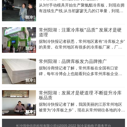
从3付手动模具开始生产聚氨酯冷库板，到现在拥
有连续生产线;从当初寥寥无几的订单量，到现在
不计其数的下单量;从之前只有几个人的工厂，到
现在上百号人的企业。常州阳湖不断发展，目前
已经成为常州地区最具竞争力的冷库板生产企业
常州阳湖：注重冷库板“品质” 发展才是硬
之一。2014年冷博会市
道理
据制冷快报记者获悉，常州地区素有“冷库板之乡”
的美誉。在常州地区有很多的冷库板厂家，厂家
虽然但是做精品的产品却屈指可数，而常州市阳
湖制冷设备有限公司则是其中优秀的一家。常州
常州阳湖：品牌库板发力品牌推广
阳湖总经理秦峰先生一直强调，要时时刻刻注重
据制冷商情记者了解，常州库板在全国有口皆
冷库板产品的品质，并始终坚
碑，每年冷博会上也能看到众多常州库板企业的
身影，今年冷博会市场行特意来到了常州，探访
常州库板市场的新变化，首站来到了常州阳湖制
冷设备有限公司，与总经理秦峰进行了交流。
常州阳湖：发展才是硬道理 不断提升冷库
板品质
据制冷快报记者了解，我国美丽的江苏常州地区
被誉为“冷库板之乡”，现在从常州销往各地的冷库
板销量依然很大，常州地区的冷库板的产量大概
占据我国冷库板总量的65%左右。其中，常州市
长沙强华信息科技有限公司©2005-2022 制冷采购电子商务平台
阳湖制冷设备有限公司就坐落在冷库板之乡。日