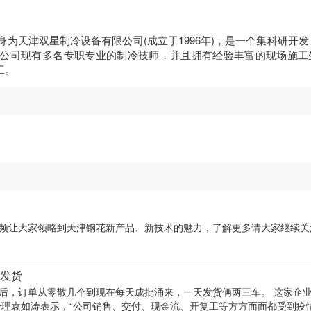
身为天津双星制冷设备有限公司(成立于1996年)，是一个集科研开
公司现有多名专职专业的制冷技师，并且拥有经验丰富的现场施工
工。
频让大家领略到天津钢花新产品、新技术的魅力，了解更多请大家继续关
发货
，订单从零散几个到现在每天成批涌来，一天发货俩两三车。 这家企业就是
理袁如涛表示，“公司销售、交付、现金流、开复工等方方面面都受到疫