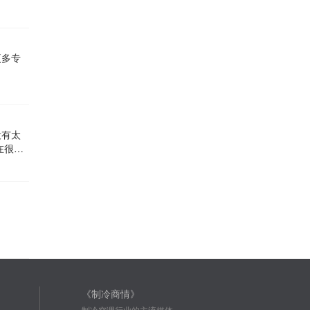
更多专
没有太
《制冷商情》
制冷空调行业的主流媒体