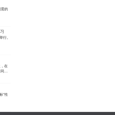
刚需的
习
举行。
生，在
陪同
标”性