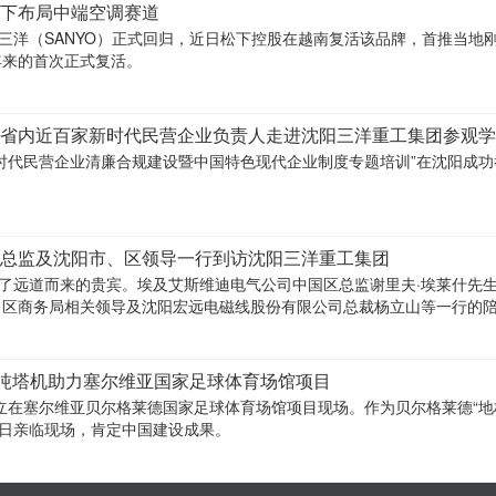
下布局中端空调赛道
牌三洋（SANYO）正式回归，近日松下控股在越南复活该品牌，首推当地
年来的首次正式复活。
省内近百家新时代民营企业负责人走进沈阳三洋重工集团参观学
时代民营企业清廉合规建设暨中国特色现代企业制度专题培训”在沈阳成功
总监及沈阳市、区领导一行到访沈阳三洋重工集团
来了远道而来的贵宾。埃及艾斯维迪电气公司中国区总监谢里夫·埃莱什先
、区商务局相关领导及沈阳宏远电磁线股份有限公司总裁杨立山等一行的
0吨塔机助力塞尔维亚国家足球体育场馆项目
)，矗立在塞尔维亚贝尔格莱德国家足球体育场馆项目现场。作为贝尔格莱德“地
4日亲临现场，肯定中国建设成果。