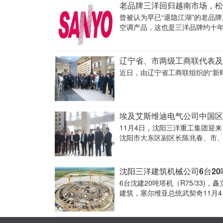
老品牌三洋回归越南市场，松
曾被认为早已“退隐江湖”的老品
空调产品，这也是三洋品牌约十
辽宁省、市两级工商联代表及
近日，由辽宁省工商联组织的“新
埃及艾斯维迪电气公司中国区
11月4日，沈阳三洋重工集团迎
沈阳市大东区副区长陈兆春、市
下，莅临集团进行参观考察。
沈阳三洋建筑机械公司6台2
6台沈建20吨塔机（R75/33
建筑，塞尔维亚总统武契奇11月