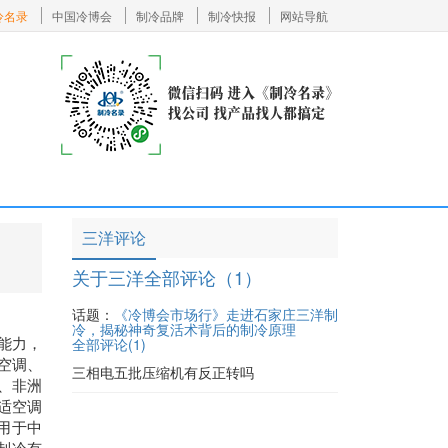
冷名录
中国冷博会
制冷品牌
制冷快报
网站导航
三洋评论
关于三洋全部评论（1）
话题：
《冷博会市场行》走进石家庄三洋制
冷，揭秘神奇复活术背后的制冷原理
能力，
全部评论(
1
)
空调、
三相电五批压缩机有反正转吗
、非洲
适空调
用于中
制冷有