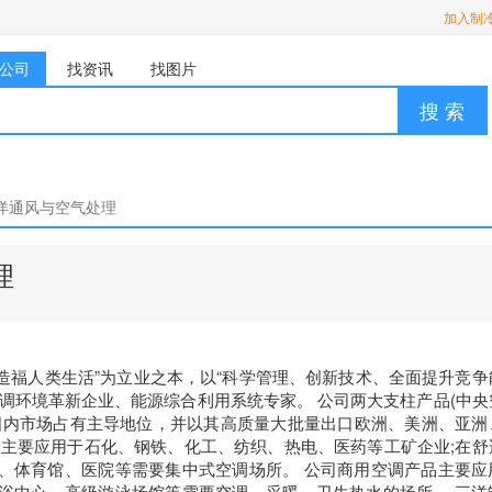
加入制
公司
找资讯
找图片
搜 索
洋通风与空气处理
理
、造福人类生活”为立业之本，以“科学管理、创新技术、全面提升竞争
调环境革新企业、能源综合利用系统专家。 公司两大支柱产品(中央
国内市场占有主导地位，并以其高质量大批量出口欧洲、美洲、亚洲
，主要应用于石化、钢铁、化工、纺织、热电、医药等工矿企业;在舒
、体育馆、医院等需要集中式空调场所。 公司商用空调产品主要应
浴中心、高级游泳场馆等需要空调、采暖、卫生热水的场所。 三洋