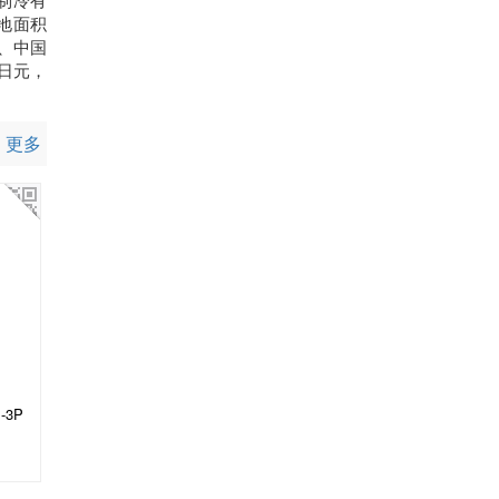
地面积
 、中国
亿日元，
更多
3P