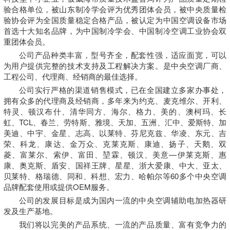
验合格单位，被山东制冷学会评为优秀团体会员，被中央质量检
验协会评为全国质量稳定合格产品，被认定为中国空调设备市场
首选十大知名品牌，为中国制冷学会、中国制冷空调工业协会双
重团体会员。
公司产品种类丰富，型号齐全，配套性强，适应面宽，可以
为用户提供完整的技术支持及工程解决方案。是中央空调厂商、
工程公司、代理商、经销商的最佳选择。
公司实行严格的渠道销售模式，已在全国建立多家办事处，
拥有众多的代理商及经销商，多年来为约克、麦克维尔、开利、
特灵、顿汉布什、清华同方、海尔、格力、美的、澳柯玛、长
虹、TCL、春兰、劳特斯、雅境、天加、五洲、汇中、爱斯特、加
美迪、中宇、金星、志高、以莱特、芬尼克兹、华凌、东元、吉
荣、科龙、康达、金万众、克莱克斯、康迪、扬子、天鹅、双
菱、富莱尔、索伊、富田、堃霖、顿汉、美意—伊莱克斯、惠
康、奥克斯、盾安、国祥王牌、星星、浙大爱康、中大、亚太、
贝莱特、格瑞德、同和、科想、宏力、哈帕尔等60多个中央空调
品牌配套使用或提供OEM服务。
公司的发展目标是成为国内一流的中央空调辅助电加热器研
发及生产基地。
我们将以完美的产品系统、一流的产品质量、富有竞争力的