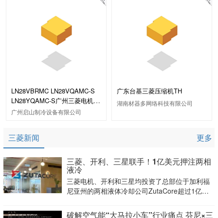
LN28VBRMC LN28VQAMC-S
广东台基三菱压缩机TH
LN28YQAMC-S广州三菱电机压
湖南材器多网络科技有限公司
缩机
广州启山制冷设备有限公司
三菱新闻
更多
三菱、开利、三星联手！1亿美元押注两相
液冷
三菱电机、开利和三星均投资了总部位于加利福
尼亚州的两相液体冷却公司ZutaCore超过1亿美
元的C轮融资。
破解空气能“大马拉小车”行业痛点 芬尼×三