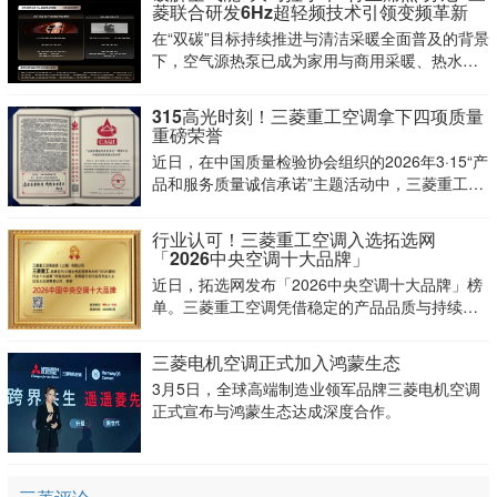
菱联合研发6Hz超轻频技术引领变频革新
在“双碳”目标持续推进与清洁采暖全面普及的背景
下，空气源热泵已成为家用与商用采暖、热水系
统的主流选择。当前行业普遍面临伪变频泛滥、
大马拉小车、频繁启停、能耗偏高、室温波动
315高光时刻！三菱重工空调拿下四项质量
大、运行噪音突出等共性难题，成为制约用户体
重磅荣誉
验与行业升级的关键瓶颈。
近日，在中国质量检验协会组织的2026年3·15“产
品和服务质量诚信承诺”主题活动中，三菱重工空
调系统（上海）有限公司一举拿下“全国质量诚信
先进企业”“全国行业质量领先企业”“全国质量检验
行业认可！三菱重工空调入选拓选网
稳定合格产品”与“全国产品和服务质量诚信承诺企
「2026中央空调十大品牌」
业”四
近日，拓选网发布「2026中央空调十大品牌」榜
单。三菱重工空调凭借稳定的产品品质与持续积
累的技术实力入选榜单。
三菱电机空调正式加入鸿蒙生态
3月5日，全球高端制造业领军品牌三菱电机空调
正式宣布与鸿蒙生态达成深度合作。