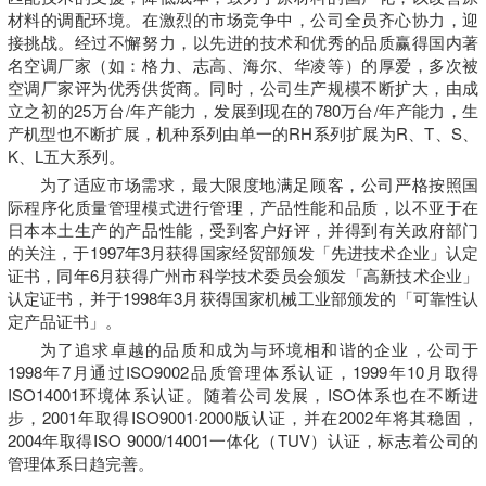
材料的调配环境。在激烈的市场竞争中，公司全员齐心协力，迎
接挑战。经过不懈努力，以先进的技术和优秀的品质赢得国内著
名空调厂家（如：格力、志高、海尔、华凌等）的厚爱，多次被
空调厂家评为优秀供货商。同时，公司生产规模不断扩大，由成
立之初的25万台/年产能力，发展到现在的780万台/年产能力，生
产机型也不断扩展，机种系列由单一的RH系列扩展为R、T、S、
K、L五大系列。
为了适应市场需求，最大限度地满足顾客，公司严格按照国
际程序化质量管理模式进行管理，产品性能和品质，以不亚于在
日本本土生产的产品性能，受到客户好评，并得到有关政府部门
的关注，于1997年3月获得国家经贸部颁发「先进技术企业」认定
证书，同年6月获得广州市科学技术委员会颁发「高新技术企业」
认定证书，并于1998年3月获得国家机械工业部颁发的「可靠性认
定产品证书」。
为了追求卓越的品质和成为与环境相和谐的企业，公司于
1998年7月通过ISO9002品质管理体系认证，1999年10月取得
ISO14001环境体系认证。随着公司发展，ISO体系也在不断进
步，2001年取得ISO9001·2000版认证，并在2002年将其稳固，
2004年取得ISO 9000/14001一体化（TUV）认证，标志着公司的
管理体系日趋完善。