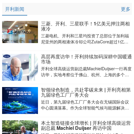
开利新闻
更多
三菱、开利、三星联手！1亿美元押注两相
液冷
三菱电机、开利和三星均投资了总部位于加利福
尼亚州的两相液体冷却公司ZutaCore超过1亿美
元的C轮融资。
高层再度访华！开利持续加码深耕中国暖通
市场
开利全球高级运营副总裁MachielDuijser一行再度
访华，实地考察位于佛山、杭州、上海的多个核
心制造及研发基地
智领绿色制造，共赴零碳未来 | 开利亮相第
九届绿色工厂厂务大会
近日，第九届绿色工厂厂务大会在无锡国际会议
中心圆满落幕。作为全球智能气候与能源解决方
案的杰出供应商，开利再次出席大会，携电子半
导体低碳厂务方案、高效机房及低碳零碳全生命
本土智造链接全球增长 | 开利全球高级运营
周期方案参展，深度对接工业厂务节能降碳需
副总裁 Machiel Duijser 再访中国
求，紧跟“十五五”新质生产力发展