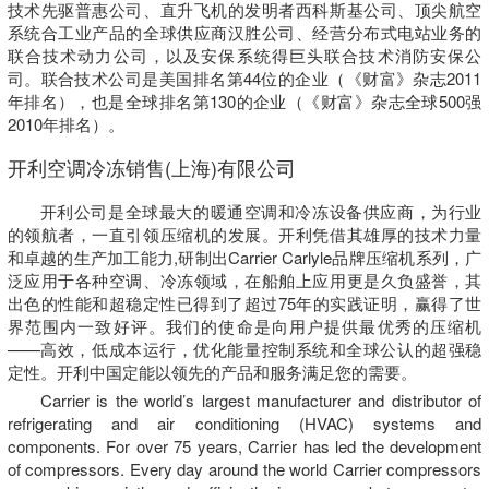
技术先驱普惠公司、直升飞机的发明者西科斯基公司、顶尖航空
系统合工业产品的全球供应商汉胜公司、经营分布式电站业务的
联合技术动力公司，以及安保系统得巨头联合技术消防安保公
司。联合技术公司是美国排名第44位的企业（《财富》杂志2011
年排名），也是全球排名第130的企业（《财富》杂志全球500强
2010年排名）。
开利空调冷冻销售(上海)有限公司
开利公司是全球最大的暖通空调和冷冻设备供应商，为行业
的领航者，一直引领压缩机的发展。开利凭借其雄厚的技术力量
和卓越的生产加工能力,研制出Carrier Carlyle品牌压缩机系列，广
泛应用于各种空调、冷冻领域，在船舶上应用更是久负盛誉，其
出色的性能和超稳定性已得到了超过75年的实践证明，赢得了世
界范围内一致好评。我们的使命是向用户提供最优秀的压缩机
——高效，低成本运行，优化能量控制系统和全球公认的超强稳
定性。开利中国定能以领先的产品和服务满足您的需要。
Carrier is the world’s largest manufacturer and distributor of
refrigerating and air conditioning (HVAC) systems and
components. For over 75 years, Carrier has led the development
of compressors. Every day around the world Carrier compressors