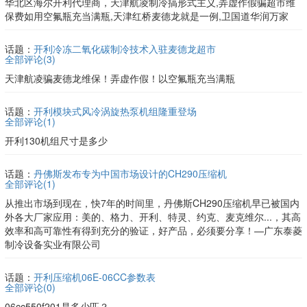
华北区海尔开利代理商，天津航凌制冷搞形式主义,弄虚作假骗超市维
保费如用空氟瓶充当满瓶,天津红桥麦德龙就是一例,卫国道华润万家
话题：
开利冷冻二氧化碳制冷技术入驻麦德龙超市
全部评论(
3
)
天津航凌骗麦德龙维保！弄虚作假！以空氟瓶充当满瓶
话题：
开利模块式风冷涡旋热泵机组隆重登场
全部评论(
1
)
开利130机组尺寸是多少
话题：
丹佛斯发布专为中国市场设计的CH290压缩机
全部评论(
1
)
从推出市场到现在，快7年的时间里，丹佛斯CH290压缩机早已被国内
外各大厂家应用：美的、格力、开利、特灵、约克、麦克维尔...，其高
效率和高可靠性有得到充分的验证，好产品，必须要分享！—广东泰菱
制冷设备实业有限公司
话题：
开利压缩机06E-06CC参数表
全部评论(
0
)
06cc550f201是多少匹？