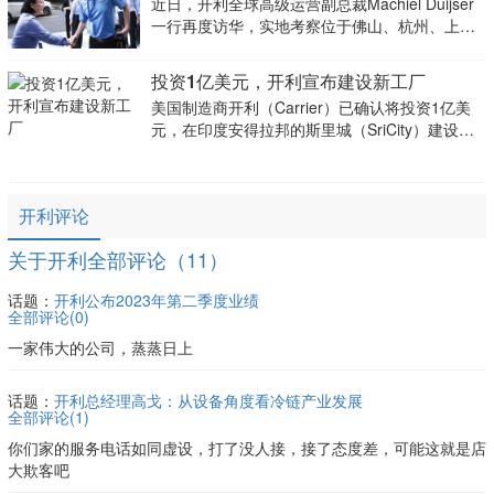
近日，开利全球高级运营副总裁Machiel Duijser
一行再度访华，实地考察位于佛山、杭州、上海
的多个核心制造及研发基地，与当地团队深度交
流，并同步拜访多家核心合作伙伴，深化供应链
投资1亿美元，开利宣布建设新工厂
上下游协同。Machiel此行深度聚焦本土智造研发
美国制造商开利（Carrier）已确认将投资1亿美
与运营
元，在印度安得拉邦的斯里城（SriCity）建设一
座新制造工厂。
开利评论
关于开利全部评论（11）
话题：
开利公布2023年第二季度业绩
全部评论(
0
)
一家伟大的公司，蒸蒸日上
话题：
开利总经理高戈：从设备角度看冷链产业发展
全部评论(
1
)
你们家的服务电话如同虚设，打了没人接，接了态度差，可能这就是店
大欺客吧