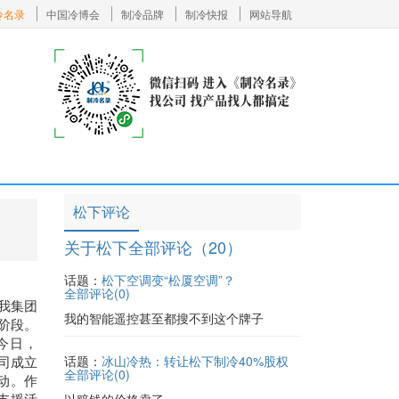
冷名录
中国冷博会
制冷品牌
制冷快报
网站导航
松下评论
关于松下全部评论（20）
话题：
松下空调变“松厦空调”？
全部评论(
0
)
了我集团
我的智能遥控甚至都搜不到这个牌子
阶段。
今日，
公司成立
话题：
冰山冷热：转让松下制冷40%股权
全部评论(
0
)
动。作
支援活