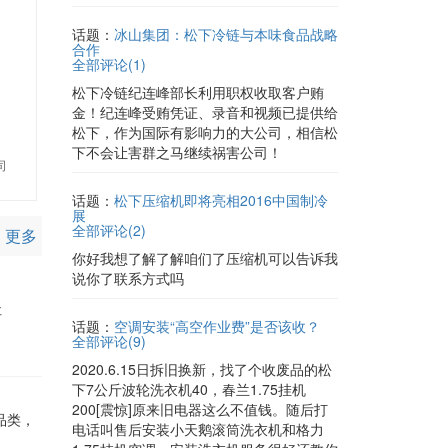
话题：
冰山集团：松下冷链与本味食品战略
合作
全部评论(
1
)
松下冷链纪连峰部长利用职权收取客户贿
金！纪连峰受贿凭证、录音和视频已提供给
松下，作为国际有影响力的大公司，相信松
下不会让害群之马继续祸害公司！
司
话题：
松下压缩机即将亮相2016中国制冷
展
全部评论(
2
)
更多
你好我想了解了解咱们了压缩机可以告诉我
说你了联系方式吗
社
话题：
空调安装“高空作业费”是否该收？
全部评论(
9
)
2020.6.15日拆旧换新，找了个收废品的松
下7公斤波轮洗衣机40，春兰1.75挂机
200[震惊]原来旧电器这么不值钱。随后打
品类，
电话叫售后安装小天鹅滚筒洗衣机和格力