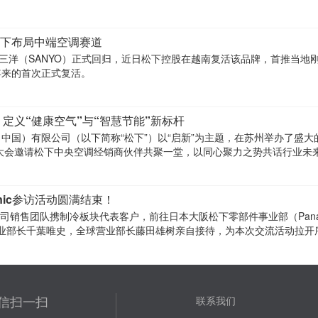
下布局中端空调赛道
牌三洋（SANYO）正式回归，近日松下控股在越南复活该品牌，首推当地
年来的首次正式复活。
，定义“健康空气”与“智慧节能”新标杆
备（中国）有限公司（以下简称“松下”）以“启新”为主题，在苏州举办了盛大
。大会邀请松下中央空调经销商伙伴共聚一堂，以同心聚力之势共话行业未
nic参访活动圆满结束！
公司销售团队携制冷板块代表客户，前往日本大阪松下零部件事业部（Panas
事业部长千葉唯史，全球营业部长藤田雄树亲自接待，为本次交流活动拉开
信扫一扫
联系我们