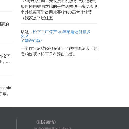
1.75挂机空调，安装洗衣机服务很好还教你
如何使用鲜明对比的是空调师傅一来要求说
室外机离开防盗网就要收100高空作业费，
（我家是平层住五
刚需的
话题：
松下工厂停产 在华家电还能撑多
久？
全部评论(
2
)
一个连售后维修都保证不了的空调怎么可能
卖的好呢？松下只有滚出市场。
的松下
来，打
onic
序幕。
《制冷商情》
制冷空调行业的主流媒体