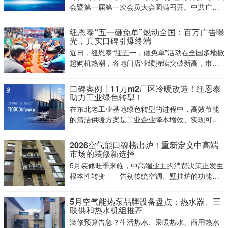
会暨第一届第一次会员大会圆满召开。中共广州
市增城区委组织部、区人力资源和社会保障局、
增城经济技术开发区企业服务局等指导单位相关
纽恩泰“五一砸免单”燃动全国：百万广告曝
领导，以及协会会员单位代表、友好单位嘉宾等
光，真实口碑引爆终端
出席会议。
近日，纽恩泰“迎五一，砸免单”活动在全国多地掀
起购机热潮，各地门店业绩持续突破新高，市场
热度被彻底点燃！
口碑案例丨11万m2厂区冷暖改造！纽恩泰
助力工业绿色转型！
在东北老工业基地绿色转型的进程中，高效节能
的清洁供暖方案是工业企业降本增效、实现可持
续发展的关键。在辽宁省沈阳市铁西经济开发
区，纽恩泰以11台御寒系列顶出风变频冷暖机成
2026空气能口碑榜出炉！重新定义中高端
功替代原有高耗能电锅炉，为鞍钢（沈阳）钣金
市场的装修新选择
加工厂11万㎡厂区完成冷暖改造
5月装修旺季来临，中高端业主的消费决策正发生
根本性转变——告别传统空调、壁挂炉的功能局
限与装修适配痛点，空气能凭借节能、舒适、全
能的优势，强势登顶装修清单C位。2026空气能
5月空气能热泵品牌设备盘点：热水器、三
口碑榜正式揭晓，其中榜首纽恩泰空气能，是
联供和热水机组推荐
2026年备受关注的空气能
装修预算告急？生活热水、采暖热水、商用热水