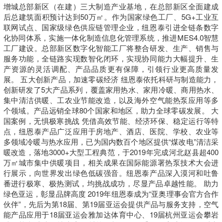
增城总部新区（在建）三大制造产业基地，在总部新区全面建成
后总建筑面积预计达到50万㎡。作为国家绿色工厂、5G+工业互
联网试点、国家级绿色供应链管理企业，纽恩泰引进全链条数字
化协同体系，实施一体化制造信息化管理系统，推进MES4.0智慧
工厂建设。总部新区数字化智能工厂将整合研发、生产、销售与
服务功能，全链路实现数智化闭环，实现协同能力大幅提升、生
产资源的灵活调配、产品品质更有保障，引领行业更高质量发
展。 五大创新产品，加速零碳经济 纽恩泰依托科研与制造能力，
创新研发了5大产品系列，覆盖家用热水、家用冷暖、商用热水、
集中清洁供暖、工农业节能改造，以及海外空气能热泵应用等多
个领域。产品远销全球80个国家和地区，助力全球零碳发展。 大
国案例，无惧极寒挑战 凭借高效节能、经济环保、稳定运行等特
点，纽恩泰产品广泛应用于房地产、酒店、医院、学校、农业等
多领域冷暖与热水应用，已为国内数百个地区提供“煤改电”清洁采
暖改造，落地3000+大型工程典范，于2019年完成河北赵县超400
万㎡城市集中供暖项目，相关成果在国际能源署热泵技术大会进
行展示，向世界发出绿色低碳强音。纽恩泰产品深入漠河和吐鲁
番进行极寒、极热测试，均挑战成功，尽显产品卓越性能。 助力
绿色亚运，彰显品牌高度 2019年纽恩泰成为“亚奥理事会官方合作
伙伴”，先后为第18届、第19届亚运会提供产品与服务支持，空气
能产品应用于18届亚运会雅加达体育中心、19届杭州亚运会攀岩