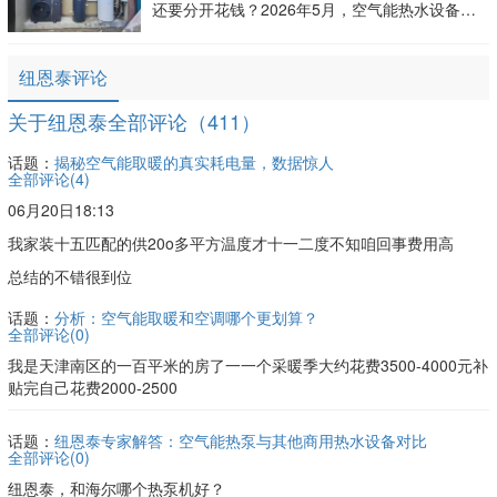
还要分开花钱？2026年5月，空气能热水设备市
场迎来迭代热潮，各类产品噱头十足，到底哪些
才是适配家庭、商用场景的高性价比之选？
纽恩泰评论
关于纽恩泰全部评论（411）
话题：
揭秘空气能取暖的真实耗电量，数据惊人
全部评论(
4
)
06月20日18:13
我家装十五匹配的供20o多平方温度才十一二度不知咱回事费用高
总结的不错很到位
话题：
分析：空气能取暖和空调哪个更划算？
全部评论(
0
)
我是天津南区的一百平米的房了一一个采暖季大约花费3500-4000元补
贴完自己花费2000-2500
话题：
纽恩泰专家解答：空气能热泵与其他商用热水设备对比
全部评论(
0
)
纽恩泰，和海尔哪个热泵机好？